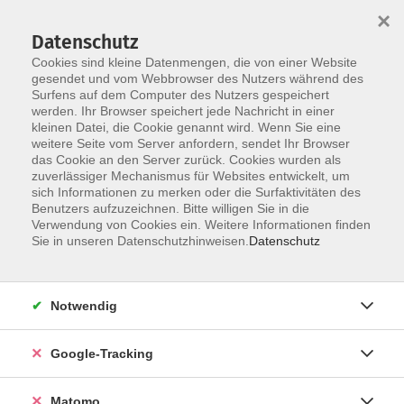
×
Datenschutz
Cookies sind kleine Datenmengen, die von einer Website
gesendet und vom Webbrowser des Nutzers während des
Surfens auf dem Computer des Nutzers gespeichert
Skip to main content
werden. Ihr Browser speichert jede Nachricht in einer
kleinen Datei, die Cookie genannt wird. Wenn Sie eine
weitere Seite vom Server anfordern, sendet Ihr Browser
Der Kurs konnte nicht gefunden werden.
das Cookie an den Server zurück. Cookies wurden als
zuverlässiger Mechanismus für Websites entwickelt, um
sich Informationen zu merken oder die Surfaktivitäten des
Benutzers aufzuzeichnen. Bitte willigen Sie in die
Verwendung von Cookies ein. Weitere Informationen finden
Impressum
Sie in unseren Datenschutzhinweisen.
Datenschutz
AGBs
Datenschutzerklärung
Notwendig
Barrierefreiheitserklärung
Widerrufsbelehrung
Google-Tracking
Widerruf
Matomo