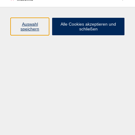
Programm
Auswahl
Alle Cookies akzeptieren und
speichern
schließen
Digitale Angebote
Gesellschaft
Beruf
Sprachen
Gesundheit
Kultur
Grundbildung
vhs Business
vhs Würzburg & Umgebung e. V.