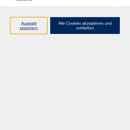
Programm
Auswahl
Alle Cookies akzeptieren und
speichern
schließen
Digitale Angebote
Gesellschaft
Beruf
Sprachen
Gesundheit
Kultur
Grundbildung
vhs Business
vhs Würzburg & Umgebung e. V.