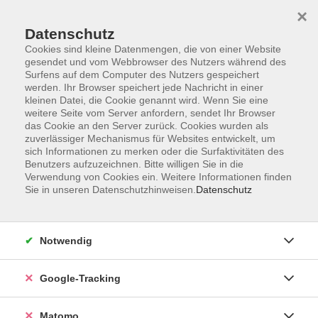
×
Datenschutz
Cookies sind kleine Datenmengen, die von einer Website
gesendet und vom Webbrowser des Nutzers während des
Surfens auf dem Computer des Nutzers gespeichert
Skip to main content
werden. Ihr Browser speichert jede Nachricht in einer
kleinen Datei, die Cookie genannt wird. Wenn Sie eine
weitere Seite vom Server anfordern, sendet Ihr Browser
Der Kurs konnte nicht gefunden werden.
das Cookie an den Server zurück. Cookies wurden als
zuverlässiger Mechanismus für Websites entwickelt, um
sich Informationen zu merken oder die Surfaktivitäten des
Benutzers aufzuzeichnen. Bitte willigen Sie in die
Verwendung von Cookies ein. Weitere Informationen finden
Sie in unseren Datenschutzhinweisen.
Datenschutz
Impressum
AGBs
Datenschutzerklärung
Notwendig
Barrierefreiheitserklärung
Widerrufsbelehrung
Google-Tracking
Widerruf
Matomo