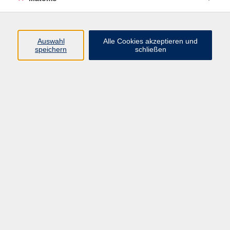
Programm
Auswahl
Alle Cookies akzeptieren und
speichern
schließen
Digitale Angebote
Gesellschaft
Beruf
Sprachen
Gesundheit
Kultur
Grundbildung
vhs Business
vhs Würzburg & Umgebung e. V.