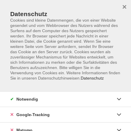
×
Datenschutz
Cookies sind kleine Datenmengen, die von einer Website
gesendet und vom Webbrowser des Nutzers während des
Surfens auf dem Computer des Nutzers gespeichert
Skip to main content
werden. Ihr Browser speichert jede Nachricht in einer
kleinen Datei, die Cookie genannt wird. Wenn Sie eine
weitere Seite vom Server anfordern, sendet Ihr Browser
Der Kurs konnte nicht gefunden werden.
das Cookie an den Server zurück. Cookies wurden als
zuverlässiger Mechanismus für Websites entwickelt, um
sich Informationen zu merken oder die Surfaktivitäten des
Benutzers aufzuzeichnen. Bitte willigen Sie in die
Verwendung von Cookies ein. Weitere Informationen finden
Sie in unseren Datenschutzhinweisen.
Datenschutz
Impressum
AGBs
Datenschutzerklärung
Notwendig
Barrierefreiheitserklärung
Widerrufsbelehrung
Google-Tracking
Widerruf
Matomo