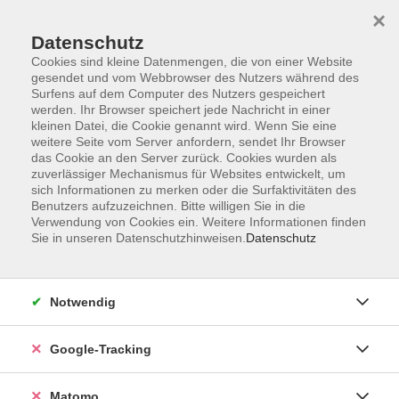
×
Datenschutz
Cookies sind kleine Datenmengen, die von einer Website
gesendet und vom Webbrowser des Nutzers während des
Surfens auf dem Computer des Nutzers gespeichert
Skip to main content
werden. Ihr Browser speichert jede Nachricht in einer
kleinen Datei, die Cookie genannt wird. Wenn Sie eine
weitere Seite vom Server anfordern, sendet Ihr Browser
Der Kurs konnte nicht gefunden werden.
das Cookie an den Server zurück. Cookies wurden als
zuverlässiger Mechanismus für Websites entwickelt, um
sich Informationen zu merken oder die Surfaktivitäten des
Benutzers aufzuzeichnen. Bitte willigen Sie in die
Verwendung von Cookies ein. Weitere Informationen finden
Sie in unseren Datenschutzhinweisen.
Datenschutz
Impressum
AGBs
Datenschutzerklärung
Notwendig
Barrierefreiheitserklärung
Widerrufsbelehrung
Google-Tracking
Widerruf
Matomo