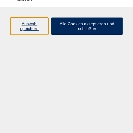
Programm
Auswahl
Alle Cookies akzeptieren und
speichern
schließen
Digitale Angebote
Gesellschaft
Beruf
Sprachen
Gesundheit
Kultur
Grundbildung
vhs Business
vhs Würzburg & Umgebung e. V.