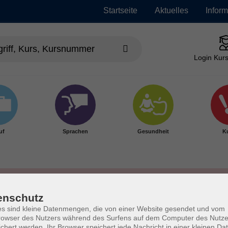
Startseite
Aktuelles
Infor
Login Kurs
uf
Sprachen
Gesundheit
Ku
enschutz
s sind kleine Datenmengen, die von einer Website gesendet und vom
owser des Nutzers während des Surfens auf dem Computer des Nutze
chert werden. Ihr Browser speichert jede Nachricht in einer kleinen Dat