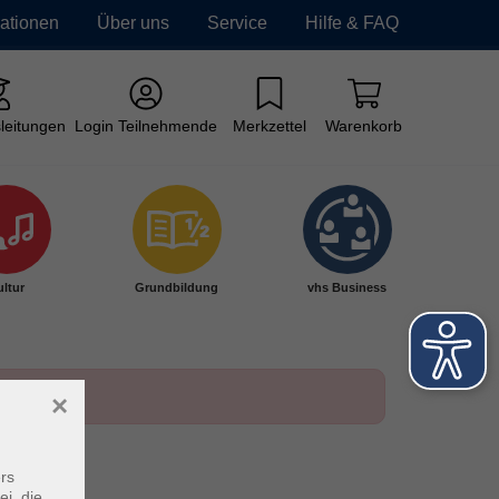
mationen
Über uns
Service
Hilfe & FAQ
leitungen
Login Teilnehmende
Merkzettel
Warenkorb
ltur
Grundbildung
vhs Business
×
rs
ei, die