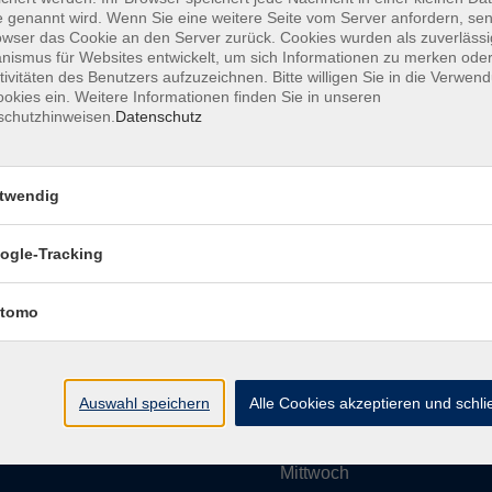
 genannt wird. Wenn Sie eine weitere Seite vom Server anfordern, se
owser das Cookie an den Server zurück. Cookies wurden als zuverlässi
ismus für Websites entwickelt, um sich Informationen zu merken oder
Impressum
AGBs
Datenschutzerklärung
Barrier
tivitäten des Benutzers aufzuzeichnen. Bitte willigen Sie in die Verwen
okies ein. Weitere Informationen finden Sie in unseren
schutzhinweisen.
Datenschutz
twendig
Umgebung e. V.
Öffnungszeiten
ogle-Tracking
tomo
Montag
rg.de
Dienstag
Auswahl speichern
Alle Cookies akzeptieren und schl
Mittwoch