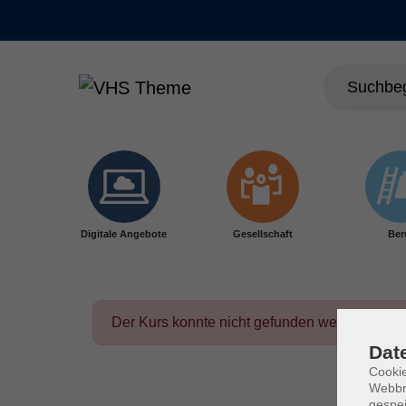
Skip to main content
Digitale Angebote
Gesellschaft
Ber
Der Kurs konnte nicht gefunden werden.
Dat
Cookie
Webbr
gespei