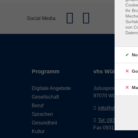
Cookie
Ihr Br
Mechan
Social Media
Surfak
von Co
Daten
No
Programm
vhs Würzburg & 
Go
Ma
Digitale Angebote
Juliuspromenade 68
97070 Würzburg
Gesellschaft
Beruf
info@vhs-wuerzbu
Sprachen
Tel: 0931 35593 0
Gesundheit
Fax 0931 35593-20
Kultur