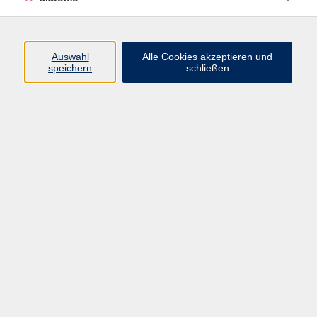
Programm
Auswahl
Alle Cookies akzeptieren und
speichern
schließen
Digitale Angebote
Gesellschaft
Beruf
Sprachen
Gesundheit
Kultur
Grundbildung
vhs Business
vhs Würzburg & Umgebung e. V.