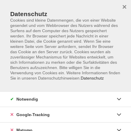
×
Datenschutz
Cookies sind kleine Datenmengen, die von einer Website
gesendet und vom Webbrowser des Nutzers während des
Surfens auf dem Computer des Nutzers gespeichert
Skip to main content
werden. Ihr Browser speichert jede Nachricht in einer
kleinen Datei, die Cookie genannt wird. Wenn Sie eine
weitere Seite vom Server anfordern, sendet Ihr Browser
Der Kurs konnte nicht gefunden werden.
das Cookie an den Server zurück. Cookies wurden als
zuverlässiger Mechanismus für Websites entwickelt, um
sich Informationen zu merken oder die Surfaktivitäten des
Benutzers aufzuzeichnen. Bitte willigen Sie in die
Verwendung von Cookies ein. Weitere Informationen finden
Sie in unseren Datenschutzhinweisen.
Datenschutz
Impressum
AGBs
Datenschutzerklärung
Notwendig
Barrierefreiheitserklärung
Widerrufsbelehrung
Google-Tracking
Widerruf
Matomo