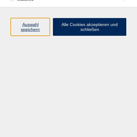
Programm
Auswahl
Alle Cookies akzeptieren und
speichern
schließen
Digitale Angebote
Gesellschaft
Beruf
Sprachen
Gesundheit
Kultur
Grundbildung
vhs Business
vhs Würzburg & Umgebung e. V.