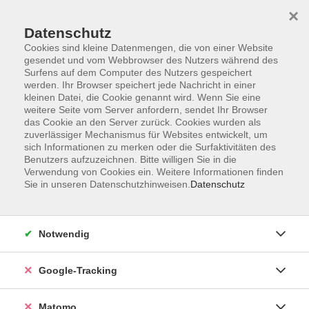
×
Datenschutz
Cookies sind kleine Datenmengen, die von einer Website
gesendet und vom Webbrowser des Nutzers während des
Surfens auf dem Computer des Nutzers gespeichert
Skip to main content
werden. Ihr Browser speichert jede Nachricht in einer
kleinen Datei, die Cookie genannt wird. Wenn Sie eine
weitere Seite vom Server anfordern, sendet Ihr Browser
Der Kurs konnte nicht gefunden werden.
das Cookie an den Server zurück. Cookies wurden als
zuverlässiger Mechanismus für Websites entwickelt, um
sich Informationen zu merken oder die Surfaktivitäten des
Benutzers aufzuzeichnen. Bitte willigen Sie in die
Verwendung von Cookies ein. Weitere Informationen finden
Sie in unseren Datenschutzhinweisen.
Datenschutz
Impressum
AGBs
Datenschutzerklärung
Notwendig
Barrierefreiheitserklärung
Widerrufsbelehrung
Google-Tracking
Widerruf
Matomo