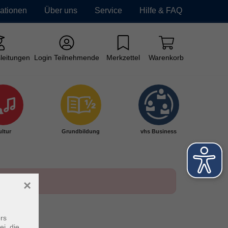
mationen
Über uns
Service
Hilfe & FAQ
leitungen
Login Teilnehmende
Merkzettel
Warenkorb
ltur
Grundbildung
vhs Business
×
rs
ei, die