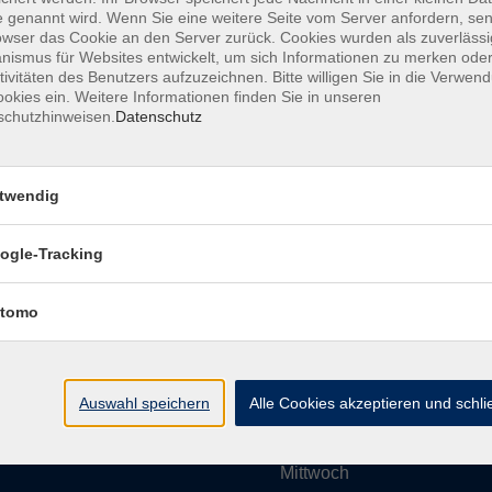
 genannt wird. Wenn Sie eine weitere Seite vom Server anfordern, se
owser das Cookie an den Server zurück. Cookies wurden als zuverlässi
ismus für Websites entwickelt, um sich Informationen zu merken oder
Impressum
AGBs
Datenschutzerklärung
Barrier
tivitäten des Benutzers aufzuzeichnen. Bitte willigen Sie in die Verwen
okies ein. Weitere Informationen finden Sie in unseren
schutzhinweisen.
Datenschutz
twendig
Umgebung e. V.
Öffnungszeiten
ogle-Tracking
tomo
Montag
rg.de
Dienstag
Auswahl speichern
Alle Cookies akzeptieren und schl
Mittwoch