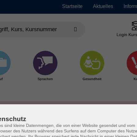
Startseite
Aktuelles
Infor
Login Kurs
uf
Sprachen
Gesundheit
Ku
enschutz
s sind kleine Datenmengen, die von einer Website gesendet und vom
owser des Nutzers während des Surfens auf dem Computer des Nutze
chert werden. Ihr Browser speichert jede Nachricht in einer kleinen Dat