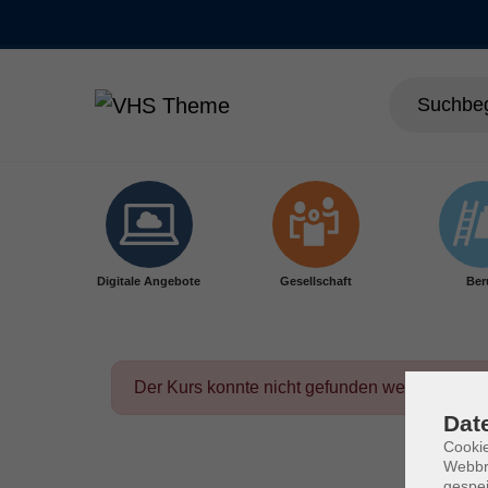
Skip to main content
Digitale Angebote
Gesellschaft
Ber
Der Kurs konnte nicht gefunden werden.
Dat
Cookie
Webbr
gespei