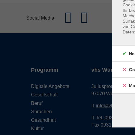
Cookie
Ihr Br
Mechan
Social Media
Surfak
von Co
Daten
No
Programm
vhs Würzburg & 
Go
Ma
Digitale Angebote
Juliuspromenade 68
97070 Würzburg
Gesellschaft
Beruf
info@vhs-wuerzbu
Sprachen
Tel: 0931 35593 0
Gesundheit
Fax 0931 35593-20
Kultur