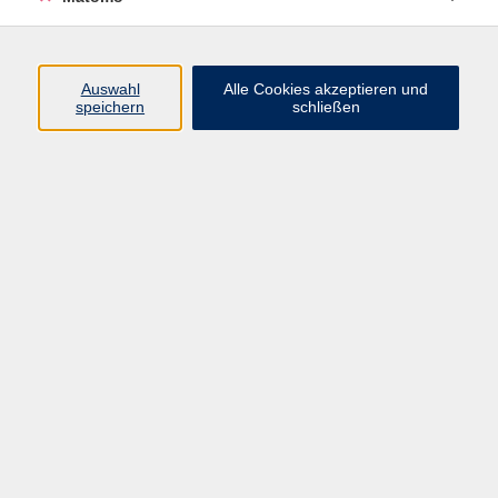
Programm
Auswahl
Alle Cookies akzeptieren und
speichern
schließen
Digitale Angebote
Gesellschaft
Beruf
Sprachen
Gesundheit
Kultur
Grundbildung
vhs Business
vhs Würzburg & Umgebung e. V.