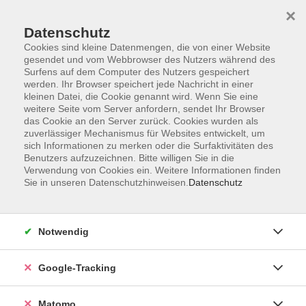
×
Datenschutz
Cookies sind kleine Datenmengen, die von einer Website
gesendet und vom Webbrowser des Nutzers während des
Surfens auf dem Computer des Nutzers gespeichert
Skip to main content
werden. Ihr Browser speichert jede Nachricht in einer
kleinen Datei, die Cookie genannt wird. Wenn Sie eine
weitere Seite vom Server anfordern, sendet Ihr Browser
Der Kurs konnte nicht gefunden werden.
das Cookie an den Server zurück. Cookies wurden als
zuverlässiger Mechanismus für Websites entwickelt, um
sich Informationen zu merken oder die Surfaktivitäten des
Benutzers aufzuzeichnen. Bitte willigen Sie in die
Verwendung von Cookies ein. Weitere Informationen finden
Sie in unseren Datenschutzhinweisen.
Datenschutz
Impressum
AGBs
Datenschutzerklärung
Notwendig
Barrierefreiheitserklärung
Widerrufsbelehrung
Google-Tracking
Widerruf
Matomo