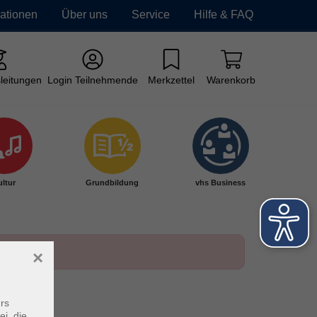
mationen
Über uns
Service
Hilfe & FAQ
leitungen
Login Teilnehmende
Merkzettel
Warenkorb
ltur
Grundbildung
vhs Business
×
rs
ei, die