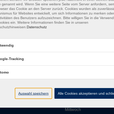
 genannt wird. Wenn Sie eine weitere Seite vom Server anfordern, se
owser das Cookie an den Server zurück. Cookies wurden als zuverlässi
ismus für Websites entwickelt, um sich Informationen zu merken oder
Impressum
AGBs
Datenschutzerklärung
Barrier
tivitäten des Benutzers aufzuzeichnen. Bitte willigen Sie in die Verwen
okies ein. Weitere Informationen finden Sie in unseren
schutzhinweisen.
Datenschutz
twendig
Umgebung e. V.
Öffnungszeiten
ogle-Tracking
tomo
Montag
rg.de
Dienstag
Auswahl speichern
Alle Cookies akzeptieren und schl
Mittwoch