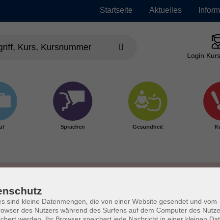
Startseite
Aktuelles
Infor
Login Kurs
uf
Sprachen
Gesundheit
Ku
enschutz
s sind kleine Datenmengen, die von einer Website gesendet und vom
owser des Nutzers während des Surfens auf dem Computer des Nutze
chert werden. Ihr Browser speichert jede Nachricht in einer kleinen Dat