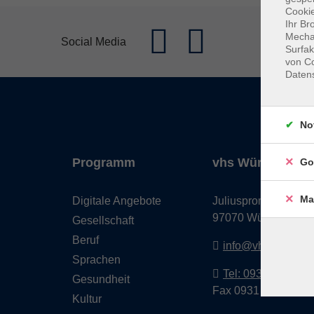
Cookie
Ihr Br
Mechan
Social Media
Surfak
von Co
Daten
No
Programm
vhs Würzburg & 
Go
Ma
Digitale Angebote
Juliuspromenade 68
97070 Würzburg
Gesellschaft
Beruf
info@vhs-wuerzbu
Sprachen
Tel: 0931 35593 0
Gesundheit
Fax 0931 35593-20
Kultur