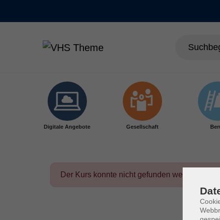
Skip to main content
Digitale Angebote
Gesellschaft
Ber
Der Kurs konnte nicht gefunden werden.
Dat
Cookie
Webbr
gespei