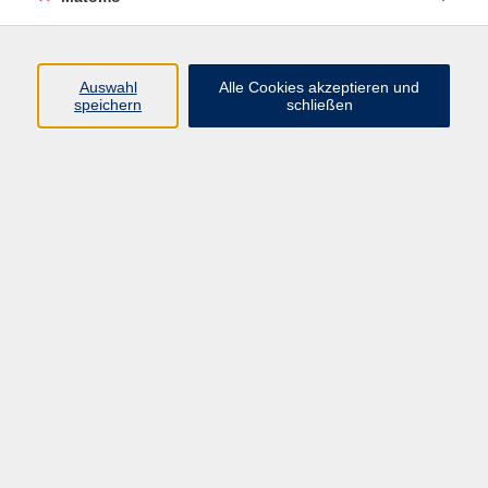
Programm
Auswahl
Alle Cookies akzeptieren und
speichern
schließen
Digitale Angebote
Gesellschaft
Beruf
Sprachen
Gesundheit
Kultur
Grundbildung
vhs Business
vhs Würzburg & Umgebung e. V.