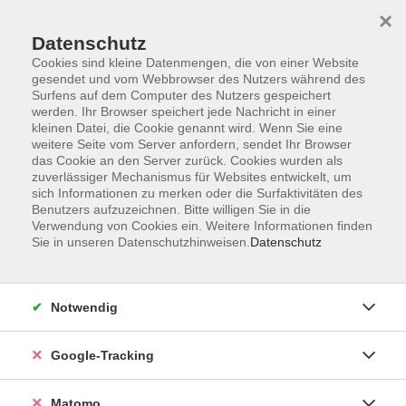
×
Datenschutz
Cookies sind kleine Datenmengen, die von einer Website
gesendet und vom Webbrowser des Nutzers während des
Surfens auf dem Computer des Nutzers gespeichert
Skip to main content
werden. Ihr Browser speichert jede Nachricht in einer
kleinen Datei, die Cookie genannt wird. Wenn Sie eine
weitere Seite vom Server anfordern, sendet Ihr Browser
Der Kurs konnte nicht gefunden werden.
das Cookie an den Server zurück. Cookies wurden als
zuverlässiger Mechanismus für Websites entwickelt, um
sich Informationen zu merken oder die Surfaktivitäten des
Benutzers aufzuzeichnen. Bitte willigen Sie in die
Verwendung von Cookies ein. Weitere Informationen finden
Sie in unseren Datenschutzhinweisen.
Datenschutz
Impressum
AGBs
Datenschutzerklärung
Notwendig
Barrierefreiheitserklärung
Widerrufsbelehrung
Google-Tracking
Widerruf
Matomo