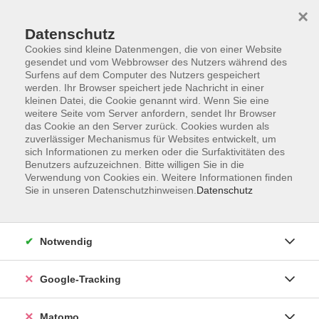
×
Datenschutz
Cookies sind kleine Datenmengen, die von einer Website
gesendet und vom Webbrowser des Nutzers während des
Surfens auf dem Computer des Nutzers gespeichert
Skip to main content
werden. Ihr Browser speichert jede Nachricht in einer
kleinen Datei, die Cookie genannt wird. Wenn Sie eine
weitere Seite vom Server anfordern, sendet Ihr Browser
Der Kurs konnte nicht gefunden werden.
das Cookie an den Server zurück. Cookies wurden als
zuverlässiger Mechanismus für Websites entwickelt, um
sich Informationen zu merken oder die Surfaktivitäten des
Benutzers aufzuzeichnen. Bitte willigen Sie in die
Verwendung von Cookies ein. Weitere Informationen finden
Sie in unseren Datenschutzhinweisen.
Datenschutz
Impressum
AGBs
Datenschutzerklärung
Notwendig
Barrierefreiheitserklärung
Widerrufsbelehrung
Google-Tracking
Widerruf
Matomo