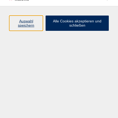
Programm
Auswahl
Alle Cookies akzeptieren und
speichern
schließen
Digitale Angebote
Gesellschaft
Beruf
Sprachen
Gesundheit
Kultur
Grundbildung
vhs Business
vhs Würzburg & Umgebung e. V.