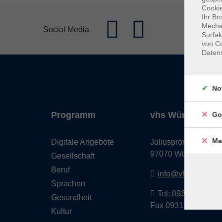
Cookie
Ihr Br
Mechan
Social Media
Surfak
von Co
Daten
No
Programm
vhs Würzburg & 
Go
Ma
Digitale Angebote
Juliuspromenade 68
97070 Würzburg
Gesellschaft
Beruf
info@vhs-wuerzbu
Sprachen
Tel: 0931 35593 0
Gesundheit
Fax 0931 35593-20
Kultur