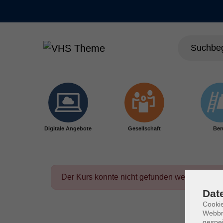
Skip to main content
Digitale Angebote
Gesellschaft
Ber
Der Kurs konnte nicht gefunden werden.
Dat
Cookie
Webbr
gespei