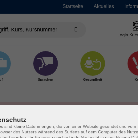
Startseite
Aktuelles
Infor
Login Kurs
uf
Sprachen
Gesundheit
Ku
enschutz
s sind kleine Datenmengen, die von einer Website gesendet und vom
owser des Nutzers während des Surfens auf dem Computer des Nutze
chert werden. Ihr Browser speichert jede Nachricht in einer kleinen Dat