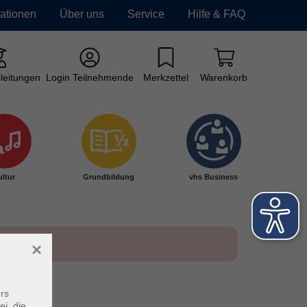
mationen
Über uns
Service
Hilfe & FAQ
leitungen
Login Teilnehmende
Merkzettel
Warenkorb
ltur
Grundbildung
vhs Business
×
rs
ei, die