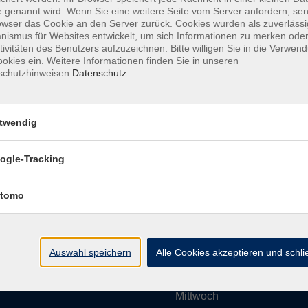
 genannt wird. Wenn Sie eine weitere Seite vom Server anfordern, se
owser das Cookie an den Server zurück. Cookies wurden als zuverlässi
ismus für Websites entwickelt, um sich Informationen zu merken oder
Impressum
AGBs
Datenschutzerklärung
Barrier
tivitäten des Benutzers aufzuzeichnen. Bitte willigen Sie in die Verwen
okies ein. Weitere Informationen finden Sie in unseren
schutzhinweisen.
Datenschutz
twendig
Umgebung e. V.
Öffnungszeiten
ogle-Tracking
tomo
Montag
rg.de
Dienstag
Auswahl speichern
Alle Cookies akzeptieren und schl
Mittwoch