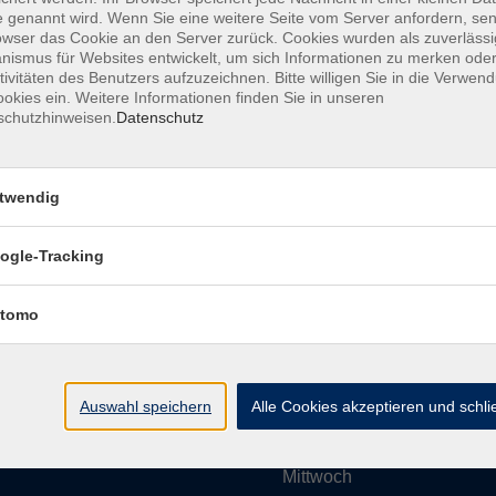
 genannt wird. Wenn Sie eine weitere Seite vom Server anfordern, se
owser das Cookie an den Server zurück. Cookies wurden als zuverlässi
ismus für Websites entwickelt, um sich Informationen zu merken oder
Impressum
AGBs
Datenschutzerklärung
Barrier
tivitäten des Benutzers aufzuzeichnen. Bitte willigen Sie in die Verwen
okies ein. Weitere Informationen finden Sie in unseren
schutzhinweisen.
Datenschutz
twendig
Umgebung e. V.
Öffnungszeiten
ogle-Tracking
tomo
Montag
rg.de
Dienstag
Auswahl speichern
Alle Cookies akzeptieren und schl
Mittwoch