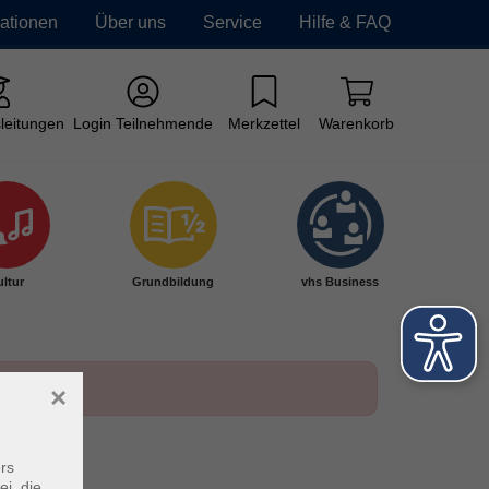
mationen
Über uns
Service
Hilfe & FAQ
leitungen
Login Teilnehmende
Merkzettel
Warenkorb
ltur
Grundbildung
vhs Business
×
rs
ei, die