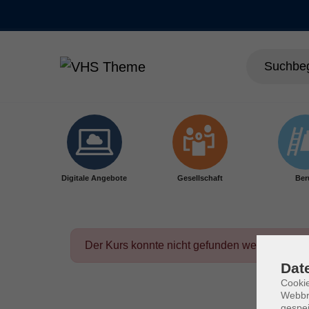
Skip to main content
Digitale Angebote
Gesellschaft
Ber
Der Kurs konnte nicht gefunden werden.
Dat
Cookie
Webbr
gespei