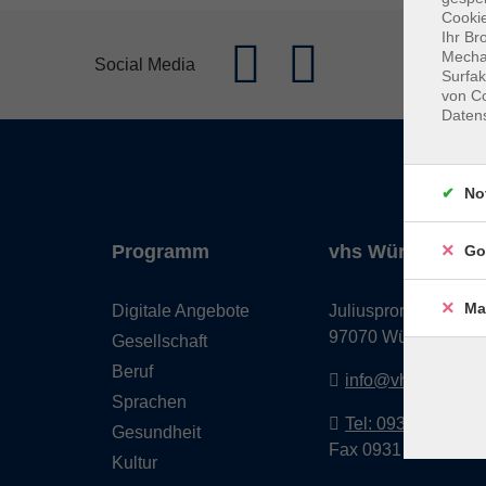
Cookie
Ihr Br
Mechan
Social Media
Surfak
von Co
Daten
No
Programm
vhs Würzburg & 
Go
Ma
Digitale Angebote
Juliuspromenade 68
97070 Würzburg
Gesellschaft
Beruf
info@vhs-wuerzbu
Sprachen
Tel: 0931 35593 0
Gesundheit
Fax 0931 35593-20
Kultur