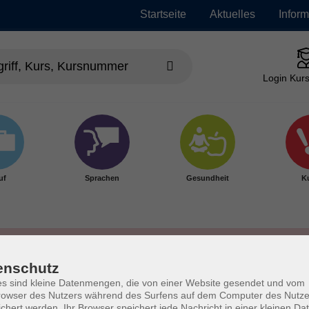
Startseite
Aktuelles
Infor
Login Kurs
uf
Sprachen
Gesundheit
Ku
enschutz
s sind kleine Datenmengen, die von einer Website gesendet und vom
owser des Nutzers während des Surfens auf dem Computer des Nutze
chert werden. Ihr Browser speichert jede Nachricht in einer kleinen Dat