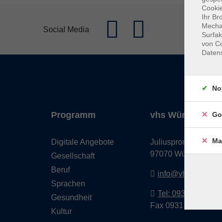
Cookie
Ihr Br
Mechan
Social Media
Surfak
von Co
Daten
No
Programm
vhs Würzburg & 
Go
Ma
Digitale Angebote
Juliuspromenade 68
97070 Würzburg
Gesellschaft
Beruf
info@vhs-wuerzbu
Sprachen
Tel: 0931 35593 0
Gesundheit
Fax 0931 35593-20
Kultur