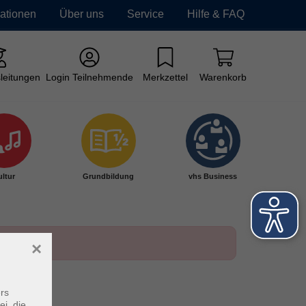
mationen
Über uns
Service
Hilfe & FAQ
leitungen
Login Teilnehmende
Merkzettel
Warenkorb
ltur
Grundbildung
vhs Business
×
rs
ei, die