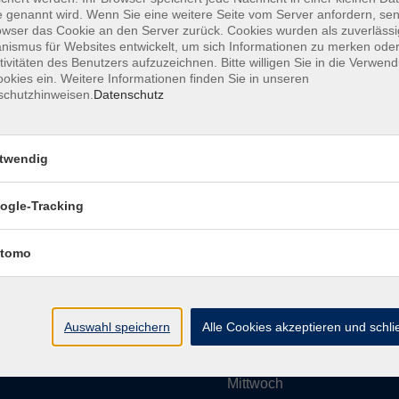
 genannt wird. Wenn Sie eine weitere Seite vom Server anfordern, se
owser das Cookie an den Server zurück. Cookies wurden als zuverlässi
ismus für Websites entwickelt, um sich Informationen zu merken oder
Impressum
AGBs
Datenschutzerklärung
Barrier
tivitäten des Benutzers aufzuzeichnen. Bitte willigen Sie in die Verwen
okies ein. Weitere Informationen finden Sie in unseren
schutzhinweisen.
Datenschutz
twendig
Umgebung e. V.
Öffnungszeiten
ogle-Tracking
tomo
Montag
rg.de
Dienstag
Auswahl speichern
Alle Cookies akzeptieren und schl
Mittwoch