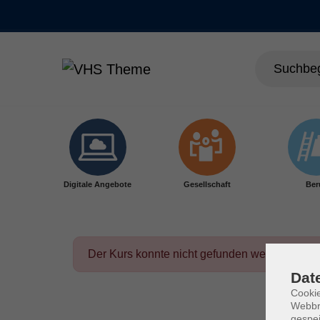
Skip to main content
Digitale Angebote
Gesellschaft
Ber
Der Kurs konnte nicht gefunden werden.
Dat
Cookie
Webbr
gespei