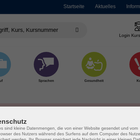
Startseite
Aktuelles
Infor
Login Kurs
uf
Sprachen
Gesundheit
Ku
enschutz
s sind kleine Datenmengen, die von einer Website gesendet und vom
owser des Nutzers während des Surfens auf dem Computer des Nutze
chert werden. Ihr Browser speichert jede Nachricht in einer kleinen Dat