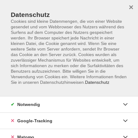
×
Datenschutz
Cookies sind kleine Datenmengen, die von einer Website
gesendet und vom Webbrowser des Nutzers während des
Surfens auf dem Computer des Nutzers gespeichert
Skip to main content
werden. Ihr Browser speichert jede Nachricht in einer
kleinen Datei, die Cookie genannt wird. Wenn Sie eine
weitere Seite vom Server anfordern, sendet Ihr Browser
Der Kurs konnte nicht gefunden werden.
das Cookie an den Server zurück. Cookies wurden als
zuverlässiger Mechanismus für Websites entwickelt, um
sich Informationen zu merken oder die Surfaktivitäten des
Benutzers aufzuzeichnen. Bitte willigen Sie in die
Verwendung von Cookies ein. Weitere Informationen finden
Sie in unseren Datenschutzhinweisen.
Datenschutz
Impressum
AGBs
Datenschutzerklärung
Notwendig
Barrierefreiheitserklärung
Widerrufsbelehrung
Google-Tracking
Widerruf
Matomo