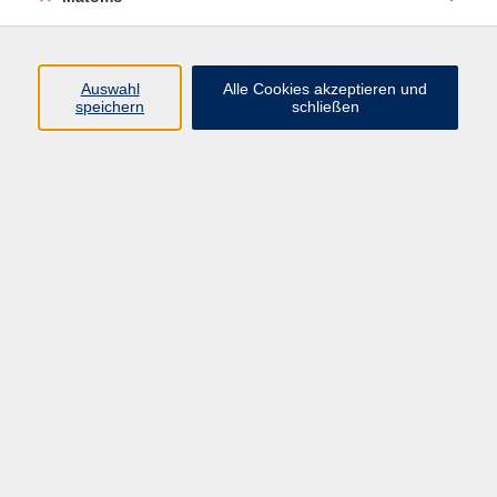
Programm
Auswahl
Alle Cookies akzeptieren und
speichern
schließen
Digitale Angebote
Gesellschaft
Beruf
Sprachen
Gesundheit
Kultur
Grundbildung
vhs Business
vhs Würzburg & Umgebung e. V.