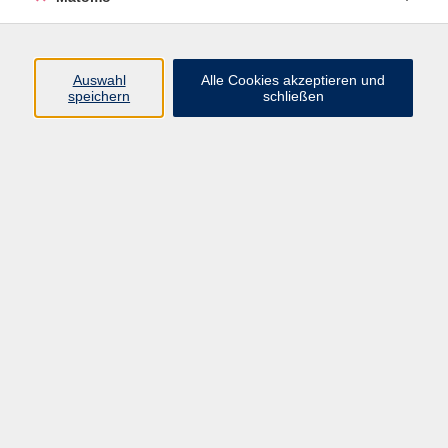
Programm
Auswahl
Alle Cookies akzeptieren und
speichern
schließen
Digitale Angebote
Gesellschaft
Beruf
Sprachen
Gesundheit
Kultur
Grundbildung
vhs Business
vhs Würzburg & Umgebung e. V.