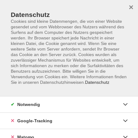
×
Datenschutz
Cookies sind kleine Datenmengen, die von einer Website
gesendet und vom Webbrowser des Nutzers während des
Surfens auf dem Computer des Nutzers gespeichert
Skip to main content
werden. Ihr Browser speichert jede Nachricht in einer
kleinen Datei, die Cookie genannt wird. Wenn Sie eine
weitere Seite vom Server anfordern, sendet Ihr Browser
Der Kurs konnte nicht gefunden werden.
das Cookie an den Server zurück. Cookies wurden als
zuverlässiger Mechanismus für Websites entwickelt, um
sich Informationen zu merken oder die Surfaktivitäten des
Benutzers aufzuzeichnen. Bitte willigen Sie in die
Verwendung von Cookies ein. Weitere Informationen finden
Sie in unseren Datenschutzhinweisen.
Datenschutz
Impressum
AGBs
Datenschutzerklärung
Notwendig
Barrierefreiheitserklärung
Widerrufsbelehrung
Google-Tracking
Widerruf
Matomo