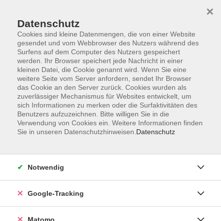
×
Datenschutz
Cookies sind kleine Datenmengen, die von einer Website
gesendet und vom Webbrowser des Nutzers während des
Surfens auf dem Computer des Nutzers gespeichert
Skip to main content
werden. Ihr Browser speichert jede Nachricht in einer
kleinen Datei, die Cookie genannt wird. Wenn Sie eine
weitere Seite vom Server anfordern, sendet Ihr Browser
Der Kurs konnte nicht gefunden werden.
das Cookie an den Server zurück. Cookies wurden als
zuverlässiger Mechanismus für Websites entwickelt, um
sich Informationen zu merken oder die Surfaktivitäten des
Benutzers aufzuzeichnen. Bitte willigen Sie in die
Verwendung von Cookies ein. Weitere Informationen finden
Sie in unseren Datenschutzhinweisen.
Datenschutz
Impressum
AGBs
Datenschutzerklärung
Notwendig
Barrierefreiheitserklärung
Widerrufsbelehrung
Google-Tracking
Widerruf
Matomo