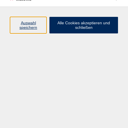
Programm
Auswahl
Alle Cookies akzeptieren und
speichern
schließen
Digitale Angebote
Gesellschaft
Beruf
Sprachen
Gesundheit
Kultur
Grundbildung
vhs Business
vhs Würzburg & Umgebung e. V.