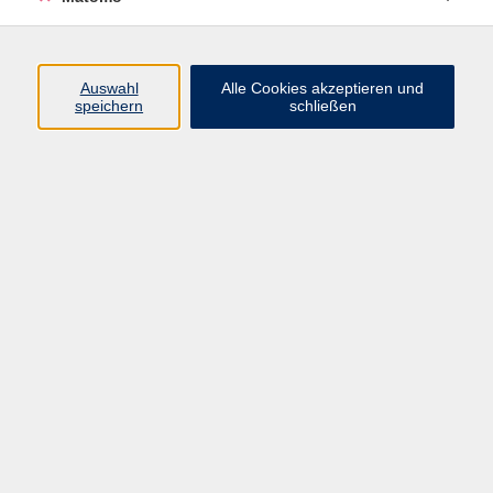
Programm
Auswahl
Alle Cookies akzeptieren und
speichern
schließen
Digitale Angebote
Gesellschaft
Beruf
Sprachen
Gesundheit
Kultur
Grundbildung
vhs Business
vhs Würzburg & Umgebung e. V.