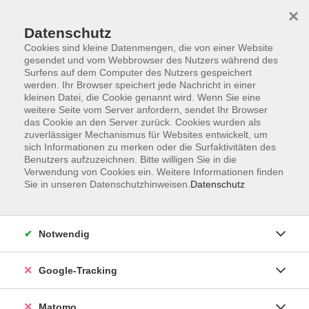
×
Datenschutz
Cookies sind kleine Datenmengen, die von einer Website
gesendet und vom Webbrowser des Nutzers während des
Surfens auf dem Computer des Nutzers gespeichert
Skip to main content
werden. Ihr Browser speichert jede Nachricht in einer
kleinen Datei, die Cookie genannt wird. Wenn Sie eine
weitere Seite vom Server anfordern, sendet Ihr Browser
Der Kurs konnte nicht gefunden werden.
das Cookie an den Server zurück. Cookies wurden als
zuverlässiger Mechanismus für Websites entwickelt, um
sich Informationen zu merken oder die Surfaktivitäten des
Benutzers aufzuzeichnen. Bitte willigen Sie in die
Verwendung von Cookies ein. Weitere Informationen finden
Sie in unseren Datenschutzhinweisen.
Datenschutz
Impressum
AGBs
Datenschutzerklärung
Notwendig
Barrierefreiheitserklärung
Widerrufsbelehrung
Google-Tracking
Widerruf
Matomo