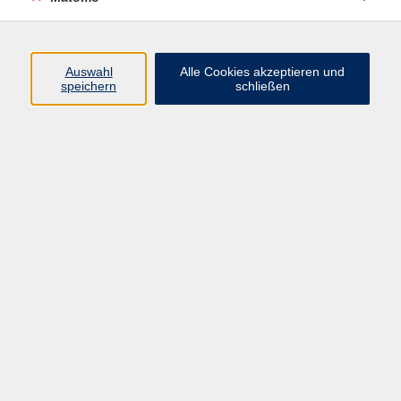
Programm
Auswahl
Alle Cookies akzeptieren und
speichern
schließen
Digitale Angebote
Gesellschaft
Beruf
Sprachen
Gesundheit
Kultur
Grundbildung
vhs Business
vhs Würzburg & Umgebung e. V.