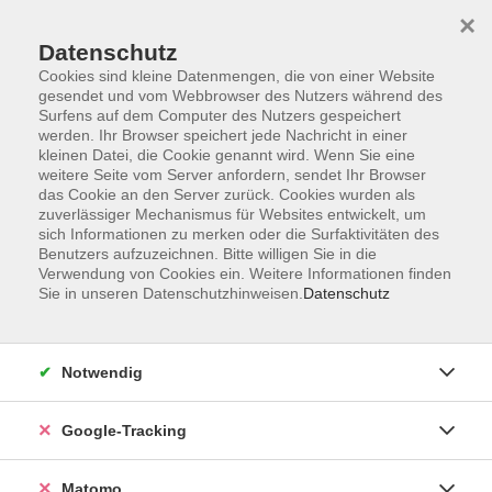
×
Datenschutz
Cookies sind kleine Datenmengen, die von einer Website
gesendet und vom Webbrowser des Nutzers während des
Surfens auf dem Computer des Nutzers gespeichert
Skip to main content
werden. Ihr Browser speichert jede Nachricht in einer
kleinen Datei, die Cookie genannt wird. Wenn Sie eine
weitere Seite vom Server anfordern, sendet Ihr Browser
Der Kurs konnte nicht gefunden werden.
das Cookie an den Server zurück. Cookies wurden als
zuverlässiger Mechanismus für Websites entwickelt, um
sich Informationen zu merken oder die Surfaktivitäten des
Benutzers aufzuzeichnen. Bitte willigen Sie in die
Verwendung von Cookies ein. Weitere Informationen finden
Sie in unseren Datenschutzhinweisen.
Datenschutz
Impressum
AGBs
Datenschutzerklärung
Notwendig
Barrierefreiheitserklärung
Widerrufsbelehrung
Google-Tracking
Widerruf
Matomo