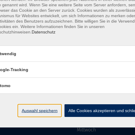
 genannt wird. Wenn Sie eine weitere Seite vom Server anfordern, se
owser das Cookie an den Server zurück. Cookies wurden als zuverlässi
ismus für Websites entwickelt, um sich Informationen zu merken oder
Impressum
AGBs
Datenschutzerklärung
Barriere
tivitäten des Benutzers aufzuzeichnen. Bitte willigen Sie in die Verwen
okies ein. Weitere Informationen finden Sie in unseren
schutzhinweisen.
Datenschutz
twendig
mgebung e. V.
Öffnungszeiten
ogle-Tracking
tomo
Montag
rg.de
Dienstag
Auswahl speichern
Alle Cookies akzeptieren und schl
Mittwoch