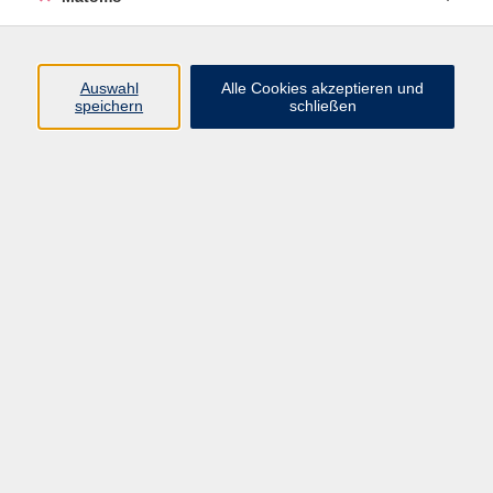
Programm
Auswahl
Alle Cookies akzeptieren und
speichern
schließen
Digitale Angebote
Gesellschaft
Beruf
Sprachen
Gesundheit
Kultur
Grundbildung
vhs Business
vhs Würzburg & Umgebung e. V.