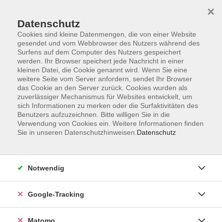
×
Datenschutz
Cookies sind kleine Datenmengen, die von einer Website
gesendet und vom Webbrowser des Nutzers während des
Surfens auf dem Computer des Nutzers gespeichert
Skip to main content
werden. Ihr Browser speichert jede Nachricht in einer
kleinen Datei, die Cookie genannt wird. Wenn Sie eine
weitere Seite vom Server anfordern, sendet Ihr Browser
Der Kurs konnte nicht gefunden werden.
das Cookie an den Server zurück. Cookies wurden als
zuverlässiger Mechanismus für Websites entwickelt, um
sich Informationen zu merken oder die Surfaktivitäten des
Benutzers aufzuzeichnen. Bitte willigen Sie in die
Verwendung von Cookies ein. Weitere Informationen finden
Sie in unseren Datenschutzhinweisen.
Datenschutz
Impressum
AGBs
Datenschutzerklärung
Notwendig
Barrierefreiheitserklärung
Widerrufsbelehrung
Google-Tracking
Widerruf
Matomo