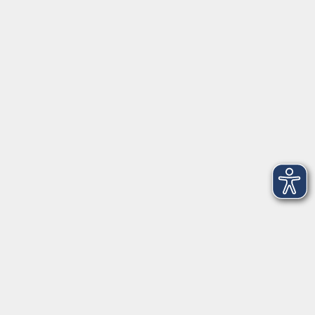
Grundbildung
vhs Business
vhs Würzburg & Umgebung e. V.
Juliuspromenade 68
97070 Würzburg
info@vhs-wuerzburg.de
Tel: 0931 35593 0
Fax 0931 35593-20
Öffnungszeiten