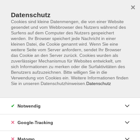
×
Datenschutz
Cookies sind kleine Datenmengen, die von einer Website
gesendet und vom Webbrowser des Nutzers während des
Surfens auf dem Computer des Nutzers gespeichert
Skip to main content
werden. Ihr Browser speichert jede Nachricht in einer
kleinen Datei, die Cookie genannt wird. Wenn Sie eine
weitere Seite vom Server anfordern, sendet Ihr Browser
das Cookie an den Server zurück. Cookies wurden als
zuverlässiger Mechanismus für Websites entwickelt, um
sich Informationen zu merken oder die Surfaktivitäten des
Benutzers aufzuzeichnen. Bitte willigen Sie in die
Verwendung von Cookies ein. Weitere Informationen finden
Sie in unseren Datenschutzhinweisen.
Datenschutz
Sie sind hier:
Beruf
Notwendig
Lohn und Gehalt mit DATEV
Xpert Business
Google-Tracking
In diesem Kurs lernen Sie Schritt für Schritt die
Matomo