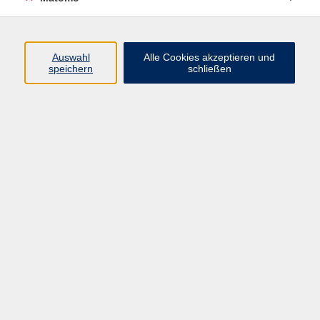
Programm
Auswahl
Alle Cookies akzeptieren und
speichern
schließen
Digitale Angebote
Gesellschaft
Beruf
Sprachen
Gesundheit
Kultur
Grundbildung
vhs Business
vhs Würzburg & Umgebung e. V.