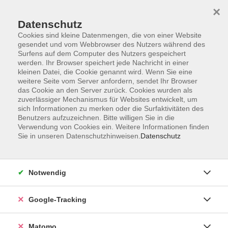
×
Datenschutz
Cookies sind kleine Datenmengen, die von einer Website
gesendet und vom Webbrowser des Nutzers während des
Surfens auf dem Computer des Nutzers gespeichert
Skip to main content
werden. Ihr Browser speichert jede Nachricht in einer
kleinen Datei, die Cookie genannt wird. Wenn Sie eine
weitere Seite vom Server anfordern, sendet Ihr Browser
Der Kurs konnte nicht gefunden werden.
das Cookie an den Server zurück. Cookies wurden als
zuverlässiger Mechanismus für Websites entwickelt, um
sich Informationen zu merken oder die Surfaktivitäten des
Benutzers aufzuzeichnen. Bitte willigen Sie in die
Verwendung von Cookies ein. Weitere Informationen finden
Sie in unseren Datenschutzhinweisen.
Datenschutz
Impressum
AGBs
Datenschutzerklärung
Notwendig
Barrierefreiheitserklärung
Widerrufsbelehrung
Google-Tracking
Widerruf
Matomo