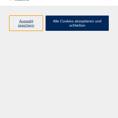
Programm
Auswahl
Alle Cookies akzeptieren und
speichern
schließen
Digitale Angebote
Gesellschaft
Beruf
Sprachen
Gesundheit
Kultur
Grundbildung
vhs Business
vhs Würzburg & Umgebung e. V.