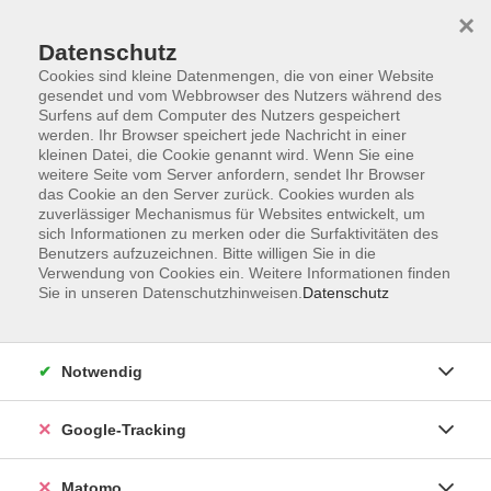
×
Datenschutz
Cookies sind kleine Datenmengen, die von einer Website
gesendet und vom Webbrowser des Nutzers während des
Surfens auf dem Computer des Nutzers gespeichert
Skip to main content
werden. Ihr Browser speichert jede Nachricht in einer
kleinen Datei, die Cookie genannt wird. Wenn Sie eine
weitere Seite vom Server anfordern, sendet Ihr Browser
Der Kurs konnte nicht gefunden werden.
das Cookie an den Server zurück. Cookies wurden als
zuverlässiger Mechanismus für Websites entwickelt, um
sich Informationen zu merken oder die Surfaktivitäten des
Benutzers aufzuzeichnen. Bitte willigen Sie in die
Verwendung von Cookies ein. Weitere Informationen finden
Sie in unseren Datenschutzhinweisen.
Datenschutz
Impressum
AGBs
Datenschutzerklärung
Notwendig
Barrierefreiheitserklärung
Widerrufsbelehrung
Google-Tracking
Widerruf
Matomo