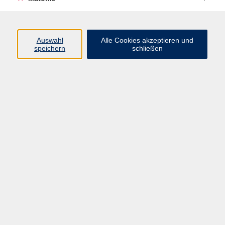
SAP
Ergebnisse filtern
Auswahl
Alle Cookies akzeptieren und
speichern
schließen
Lohn und Gehalt (2)
Di. 28.07.2026 18:30
Online-Seminar, kein Präsenzunterricht
Finanzbuchführung (1)
Di. 28.07.2026 18:30
Online-Seminar, kein Präsenzunterricht