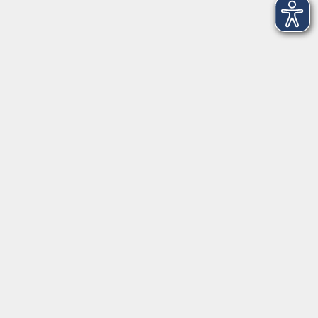
vhs Business
vhs Würzburg & Umgebung e. V.
Juliuspromenade 68
97070 Würzburg
info@vhs-wuerzburg.de
Tel: 0931 35593 0
Fax 0931 35593-20
Öffnungszeiten
Montag
09:00 - 12:30 Uhr
13:00 - 16:30 Uhr