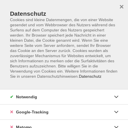
×
Datenschutz
Cookies sind kleine Datenmengen, die von einer Website
gesendet und vom Webbrowser des Nutzers während des
Surfens auf dem Computer des Nutzers gespeichert
Skip to main content
werden. Ihr Browser speichert jede Nachricht in einer
kleinen Datei, die Cookie genannt wird. Wenn Sie eine
weitere Seite vom Server anfordern, sendet Ihr Browser
Der Kurs konnte nicht gefunden werden.
das Cookie an den Server zurück. Cookies wurden als
zuverlässiger Mechanismus für Websites entwickelt, um
sich Informationen zu merken oder die Surfaktivitäten des
Benutzers aufzuzeichnen. Bitte willigen Sie in die
Verwendung von Cookies ein. Weitere Informationen finden
Sie in unseren Datenschutzhinweisen.
Datenschutz
Impressum
AGBs
Datenschutzerklärung
Notwendig
Barrierefreiheitserklärung
Widerrufsbelehrung
Google-Tracking
Widerruf
Matomo