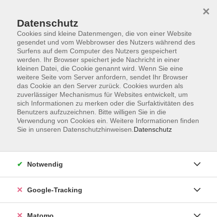
×
Datenschutz
Cookies sind kleine Datenmengen, die von einer Website
gesendet und vom Webbrowser des Nutzers während des
Surfens auf dem Computer des Nutzers gespeichert
Skip to main content
werden. Ihr Browser speichert jede Nachricht in einer
kleinen Datei, die Cookie genannt wird. Wenn Sie eine
weitere Seite vom Server anfordern, sendet Ihr Browser
Der Kurs konnte nicht gefunden werden.
das Cookie an den Server zurück. Cookies wurden als
zuverlässiger Mechanismus für Websites entwickelt, um
sich Informationen zu merken oder die Surfaktivitäten des
Benutzers aufzuzeichnen. Bitte willigen Sie in die
Verwendung von Cookies ein. Weitere Informationen finden
Sie in unseren Datenschutzhinweisen.
Datenschutz
Impressum
AGBs
Datenschutzerklärung
Notwendig
Barrierefreiheitserklärung
Widerrufsbelehrung
Google-Tracking
Widerruf
Matomo