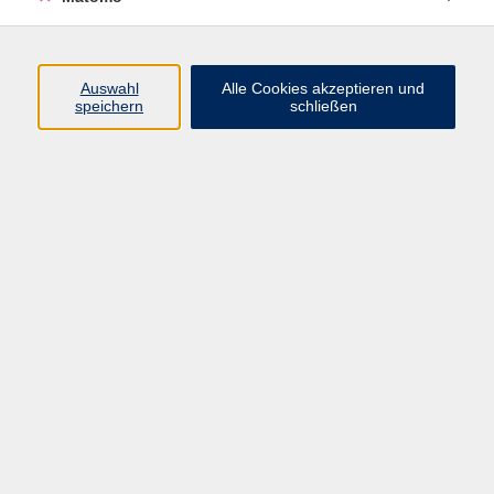
Programm
Auswahl
Alle Cookies akzeptieren und
speichern
schließen
Digitale Angebote
Gesellschaft
Beruf
Sprachen
Gesundheit
Kultur
Grundbildung
vhs Business
vhs Würzburg & Umgebung e. V.