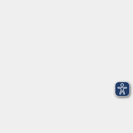
vhs Business
vhs Würzburg & Umgebung e. V.
Juliuspromenade 68
97070 Würzburg
info@vhs-wuerzburg.de
Tel: 0931 35593 0
Fax 0931 35593-20
Öffnungszeiten
Montag
09:00 - 12:30 Uhr