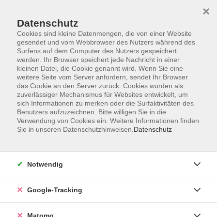
×
Datenschutz
Cookies sind kleine Datenmengen, die von einer Website
gesendet und vom Webbrowser des Nutzers während des
Surfens auf dem Computer des Nutzers gespeichert
Skip to main content
werden. Ihr Browser speichert jede Nachricht in einer
kleinen Datei, die Cookie genannt wird. Wenn Sie eine
weitere Seite vom Server anfordern, sendet Ihr Browser
das Cookie an den Server zurück. Cookies wurden als
zuverlässiger Mechanismus für Websites entwickelt, um
sich Informationen zu merken oder die Surfaktivitäten des
Benutzers aufzuzeichnen. Bitte willigen Sie in die
Verwendung von Cookies ein. Weitere Informationen finden
Sie in unseren Datenschutzhinweisen.
Datenschutz
9 Kurse
Notwendig
zurück zu Beruf & IT-Kenntnisse und -Fähigkeiten
Kurse nach Themen
Google-Tracking
iPhone
2
Matomo