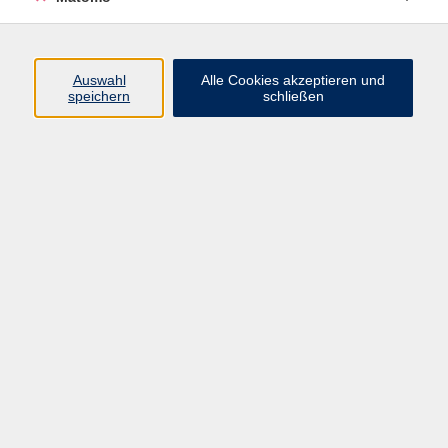
MAC-Kurse
Auswahl
Alle Cookies akzeptieren und
speichern
schließen
Ergebnisse filtern
Umsteigen von PC auf Mac
Do. 24.09.2026 18:00
Würzburg
Mac OS X - Grundwissen
Sa. 24.10.2026 09:00
Würzburg