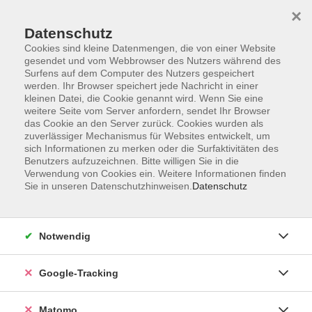
×
Datenschutz
Cookies sind kleine Datenmengen, die von einer Website
gesendet und vom Webbrowser des Nutzers während des
Surfens auf dem Computer des Nutzers gespeichert
Skip to main content
You are here:
werden. Ihr Browser speichert jede Nachricht in einer
Über uns
Unsere Kursleitungen
kleinen Datei, die Cookie genannt wird. Wenn Sie eine
weitere Seite vom Server anfordern, sendet Ihr Browser
das Cookie an den Server zurück. Cookies wurden als
Mike, Susanne
zuverlässiger Mechanismus für Websites entwickelt, um
sich Informationen zu merken oder die Surfaktivitäten des
Benutzers aufzuzeichnen. Bitte willigen Sie in die
Verwendung von Cookies ein. Weitere Informationen finden
Sie in unseren Datenschutzhinweisen.
Datenschutz
Hatha Yoga für Anfängerinnen und Anfänger
Fr. 11.09.2026 14:00
Würzburg
Notwendig
Google-Tracking
Yoga Aufbaustufe
Matomo