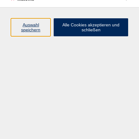
Di. 06.10.2026 19:45
Waldbüttelbrunn
Auswahl
Alle Cookies akzeptieren und
speichern
schließen
Yoga Grund- und Aufbaustufe
Mi. 07.10.2026 16:25
Würzburg
zurück zur Übersicht
Impressum