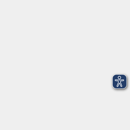
vhs Würzburg & Umgebung e. V.
Juliuspromenade 68
97070 Würzburg
info@vhs-wuerzburg.de
Tel: 0931 35593 0
Fax 0931 35593-20
Öffnungszeiten
Montag
09:00 - 12:30 Uhr
13:00 - 16:30 Uhr
Dienstag
10:00 - 12:30 Uhr
13:00 - 16:30 Uhr