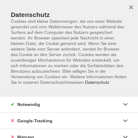
×
Datenschutz
Cookies sind kleine Datenmengen, die von einer Website
gesendet und vom Webbrowser des Nutzers während des
Surfens auf dem Computer des Nutzers gespeichert
Skip to main content
You are here:
werden. Ihr Browser speichert jede Nachricht in einer
Über uns
Unsere Kursleitungen
kleinen Datei, die Cookie genannt wird. Wenn Sie eine
weitere Seite vom Server anfordern, sendet Ihr Browser
das Cookie an den Server zurück. Cookies wurden als
zuverlässiger Mechanismus für Websites entwickelt, um
sich Informationen zu merken oder die Surfaktivitäten des
Benutzers aufzuzeichnen. Bitte willigen Sie in die
Calvagna, Isabella
Verwendung von Cookies ein. Weitere Informationen finden
Sie in unseren Datenschutzhinweisen.
Datenschutz
Notwendig
Online-Kurs: Italienisch A2 (ab Lektion 8)
Google-Tracking
Mo. 07.09.2026 17:00
Online-Seminar, Zoom-Meeting 08 neu
Matomo