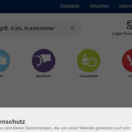
Startseite
Aktuelles
Infor
Login Kurs
uf
Sprachen
Gesundheit
Ku
den
enschutz
s sind kleine Datenmengen, die von einer Website gesendet und vom