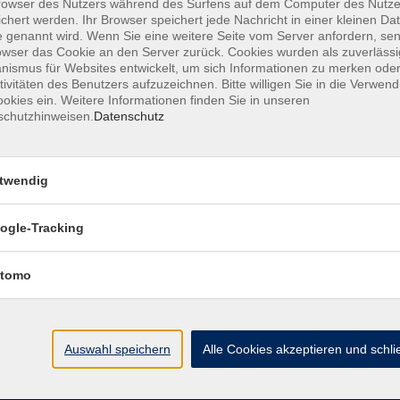
owser des Nutzers während des Surfens auf dem Computer des Nutze
chert werden. Ihr Browser speichert jede Nachricht in einer kleinen Dat
 genannt wird. Wenn Sie eine weitere Seite vom Server anfordern, se
owser das Cookie an den Server zurück. Cookies wurden als zuverlässi
ismus für Websites entwickelt, um sich Informationen zu merken oder
tivitäten des Benutzers aufzuzeichnen. Bitte willigen Sie in die Verwen
Impressum
AGBs
Datenschutzerklärung
Barrier
okies ein. Weitere Informationen finden Sie in unseren
schutzhinweisen.
Datenschutz
twendig
ogle-Tracking
Umgebung e. V.
Öffnungszeiten
tomo
Montag
Auswahl speichern
Alle Cookies akzeptieren und schl
rg.de
Dienstag