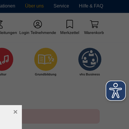
mationen
Über uns
Service
Hilfe & FAQ
leitungen
Login Teilnehmende
Merkzettel
Warenkorb
ltur
Grundbildung
vhs Business
×