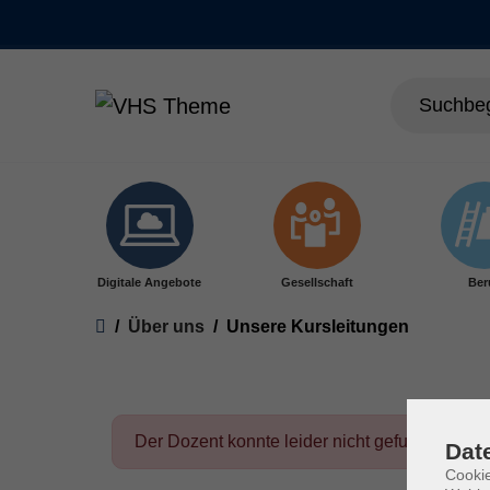
Skip to main content
Digitale Angebote
Gesellschaft
Ber
You are here:
Über uns
Unsere Kursleitungen
Der Dozent konnte leider nicht gefunden wer
Dat
Cookie