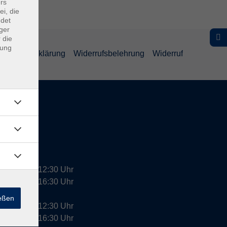
rs
ei, die
ndet
ger
 die
dung
efreiheitserklärung
Widerrufsbelehrung
Widerruf
09:00 - 12:30 Uhr
13:00 - 16:30 Uhr
ießen
10:00 - 12:30 Uhr
13:00 - 16:30 Uhr