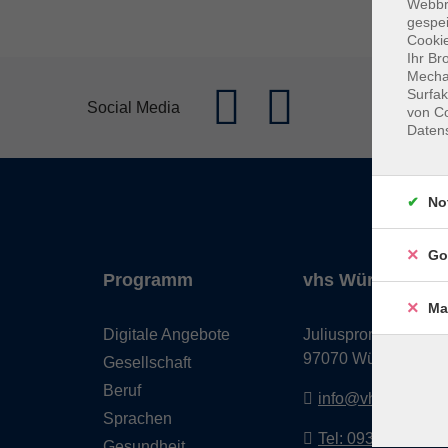
Webbr
gespei
Cookie
Ihr Br
Mechan
Surfak
Social Media
von Co
Daten
No
Go
Programm
vhs Würzburg & 
Ma
Digitale Angebote
Juliuspromenade 68
97070 Würzburg
Gesellschaft
Beruf
info@vhs-wuerzbu
Sprachen
Tel: 0931 35593 0
Gesundheit