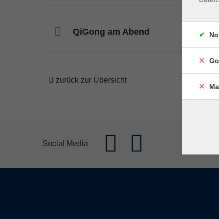
QiGong am Abend
No
Go
zurück zur Übersicht
Ma
Social Media