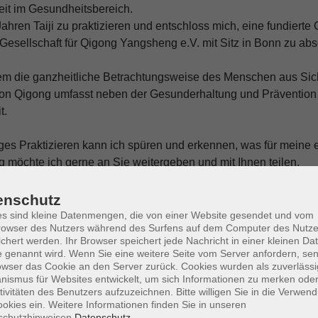
eit im Gesundheitsbereich.
ahren Taiji zu praktizieren und entschloss mich, eine fundierte 
Gesellschaft für Qigong Yangsheng e.V. mit Sitz in Bonn zu abs
lem die ganzheitliche Betrachtungsweise des Menschen aus Sich
n Qigong umfasst neben der Gesunderhaltung und Prävention
t.
s Praktizieren kann ich spüren und erkennen, was für meine eig
 möchte ich gerne an Sie weitergeben und mit Ihnen teilen.
Med. Gesellschaft für Qigong Yangsheng e.V. und nehme regelmä
enschutz
s sind kleine Datenmengen, die von einer Website gesendet und vom
owser des Nutzers während des Surfens auf dem Computer des Nutze
ich seit 2011.
chert werden. Ihr Browser speichert jede Nachricht in einer kleinen Dat
 genannt wird. Wenn Sie eine weitere Seite vom Server anfordern, se
owser das Cookie an den Server zurück. Cookies wurden als zuverlässi
ismus für Websites entwickelt, um sich Informationen zu merken oder
Mo. 12.
tivitäten des Benutzers aufzuzeichnen. Bitte willigen Sie in die Verwen
Würzbu
okies ein. Weitere Informationen finden Sie in unseren
schutzhinweisen.
Datenschutz