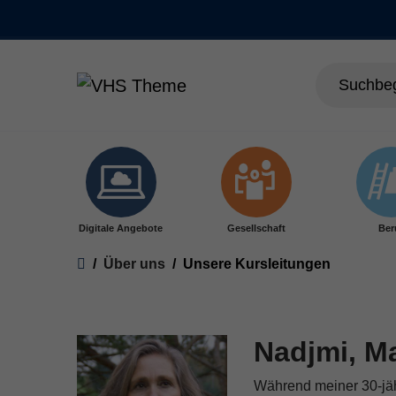
Skip to main content
Digitale Angebote
Gesellschaft
Ber
You are here:
Über uns
Unsere Kursleitungen
Nadjmi, M
Während meiner 30-jähr