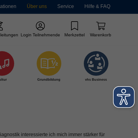
mationen
Über uns
Service
Hilfe & FAQ
leitungen
Login Teilnehmende
Merkzettel
Warenkorb
ltur
Grundbildung
vhs Business
gnostik interessierte ich mich immer stärker für