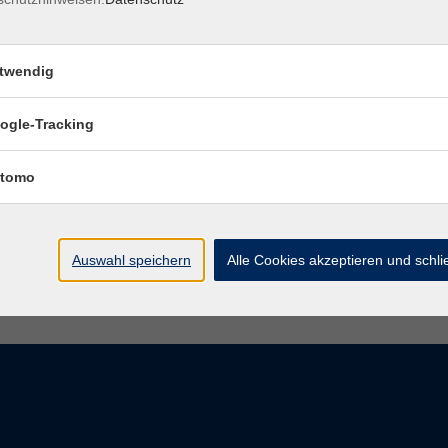
Di. 13.
twendig
Günter
ogle-Tracking
tomo
Auswahl speichern
Alle Cookies akzeptieren und schl
Impressum
AGBs
Datenschutzerklärung
Barrier