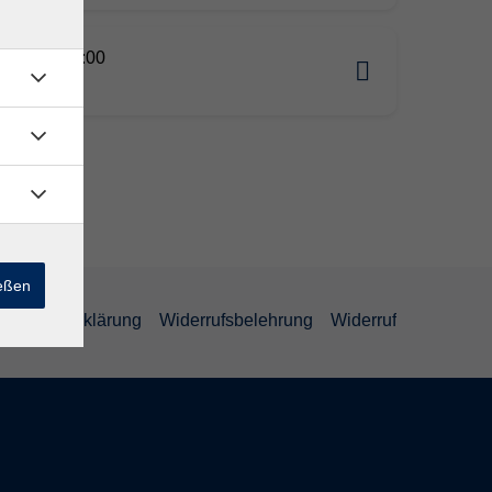
10.2026 18:00
sleben
ießen
efreiheitserklärung
Widerrufsbelehrung
Widerruf