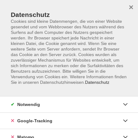
×
Datenschutz
Cookies sind kleine Datenmengen, die von einer Website
gesendet und vom Webbrowser des Nutzers während des
Surfens auf dem Computer des Nutzers gespeichert
Skip to main content
You are here:
werden. Ihr Browser speichert jede Nachricht in einer
Über uns
Unsere Kursleitungen
kleinen Datei, die Cookie genannt wird. Wenn Sie eine
weitere Seite vom Server anfordern, sendet Ihr Browser
das Cookie an den Server zurück. Cookies wurden als
zuverlässiger Mechanismus für Websites entwickelt, um
Der Dozent konnte leider nicht gefunden werden
sich Informationen zu merken oder die Surfaktivitäten des
Benutzers aufzuzeichnen. Bitte willigen Sie in die
Verwendung von Cookies ein. Weitere Informationen finden
Sie in unseren Datenschutzhinweisen.
Datenschutz
Impressum
Notwendig
AGBs
Datenschutzerklärung
Google-Tracking
Barrierefreiheitserklärung
Widerrufsbelehrung
Matomo