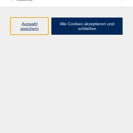
Widerruf
Auswahl
Alle Cookies akzeptieren und
speichern
schließen
Programm
Digitale Angebote
Gesellschaft
Beruf
Sprachen
Gesundheit
Kultur
Grundbildung
vhs Business