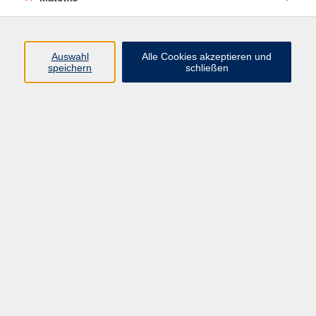
Widerrufsbelehrung
Widerruf
Auswahl
Alle Cookies akzeptieren und
speichern
schließen
Programm
Digitale Angebote
Gesellschaft
Beruf
Sprachen
Gesundheit
Kultur
Grundbildung
vhs Business