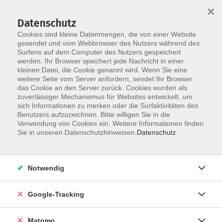
×
Datenschutz
Cookies sind kleine Datenmengen, die von einer Website
gesendet und vom Webbrowser des Nutzers während des
Surfens auf dem Computer des Nutzers gespeichert
Skip to main content
You are here:
werden. Ihr Browser speichert jede Nachricht in einer
Über uns
Unsere Kursleitungen
kleinen Datei, die Cookie genannt wird. Wenn Sie eine
weitere Seite vom Server anfordern, sendet Ihr Browser
das Cookie an den Server zurück. Cookies wurden als
zuverlässiger Mechanismus für Websites entwickelt, um
Der Dozent konnte leider nicht gefunden
sich Informationen zu merken oder die Surfaktivitäten des
Benutzers aufzuzeichnen. Bitte willigen Sie in die
werden
Verwendung von Cookies ein. Weitere Informationen finden
Sie in unseren Datenschutzhinweisen.
Datenschutz
Impressum
Notwendig
AGBs
Google-Tracking
Datenschutzerklärung
Barrierefreiheitserklärung
Matomo