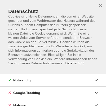
×
Datenschutz
Cookies sind kleine Datenmengen, die von einer Website
gesendet und vom Webbrowser des Nutzers während des
Surfens auf dem Computer des Nutzers gespeichert
Skip to main content
You are here:
werden. Ihr Browser speichert jede Nachricht in einer
Über uns
Unsere Kursleitungen
kleinen Datei, die Cookie genannt wird. Wenn Sie eine
weitere Seite vom Server anfordern, sendet Ihr Browser
das Cookie an den Server zurück. Cookies wurden als
zuverlässiger Mechanismus für Websites entwickelt, um
Der Dozent konnte leider nicht gefunden werden
sich Informationen zu merken oder die Surfaktivitäten des
Benutzers aufzuzeichnen. Bitte willigen Sie in die
Verwendung von Cookies ein. Weitere Informationen finden
Sie in unseren Datenschutzhinweisen.
Datenschutz
Impressum
Notwendig
AGBs
Datenschutzerklärung
Google-Tracking
Barrierefreiheitserklärung
Widerrufsbelehrung
Matomo