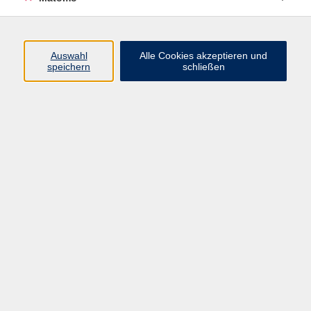
Widerruf
Auswahl
Alle Cookies akzeptieren und
speichern
schließen
Programm
Digitale Angebote
Gesellschaft
Beruf
Sprachen
Gesundheit
Kultur
Grundbildung
vhs Business