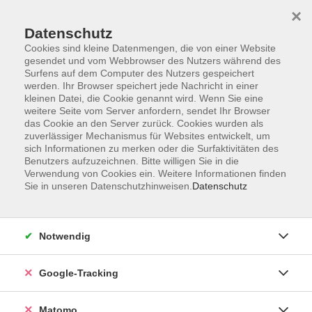
×
Datenschutz
Cookies sind kleine Datenmengen, die von einer Website
gesendet und vom Webbrowser des Nutzers während des
Surfens auf dem Computer des Nutzers gespeichert
Skip to main content
You are here:
werden. Ihr Browser speichert jede Nachricht in einer
Über uns
Unsere Kursleitungen
kleinen Datei, die Cookie genannt wird. Wenn Sie eine
weitere Seite vom Server anfordern, sendet Ihr Browser
das Cookie an den Server zurück. Cookies wurden als
Schmiedgen, Ursula
zuverlässiger Mechanismus für Websites entwickelt, um
sich Informationen zu merken oder die Surfaktivitäten des
Benutzers aufzuzeichnen. Bitte willigen Sie in die
Verwendung von Cookies ein. Weitere Informationen finden
Sie in unseren Datenschutzhinweisen.
Datenschutz
ALPHA+ besser lesen und schreiben
Mi. 22.04.2026 17:30
Würzburg
Notwendig
Google-Tracking
Matomo