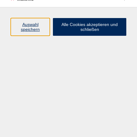
zurück zur Übersicht
Auswahl
Alle Cookies akzeptieren und
Impressum
speichern
schließen
AGBs
Datenschutzerklärung
Barrierefreiheitserklärung
Widerrufsbelehrung
Widerruf
Programm
Digitale Angebote
Gesellschaft
Beruf