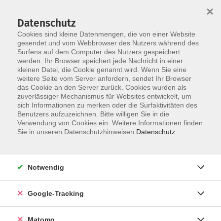
×
Datenschutz
Cookies sind kleine Datenmengen, die von einer Website
gesendet und vom Webbrowser des Nutzers während des
Surfens auf dem Computer des Nutzers gespeichert
Skip to main content
You are here:
werden. Ihr Browser speichert jede Nachricht in einer
Über uns
Unsere Kursleitungen
kleinen Datei, die Cookie genannt wird. Wenn Sie eine
weitere Seite vom Server anfordern, sendet Ihr Browser
das Cookie an den Server zurück. Cookies wurden als
zuverlässiger Mechanismus für Websites entwickelt, um
sich Informationen zu merken oder die Surfaktivitäten des
Benutzers aufzuzeichnen. Bitte willigen Sie in die
Mund, Dagmar
Verwendung von Cookies ein. Weitere Informationen finden
Sie in unseren Datenschutzhinweisen.
Datenschutz
Notwendig
Lieblingsstück - self made - Kurs für
Näherfahrene
Google-Tracking
Do. 01.10.2026 18:15
Würzburg
Matomo