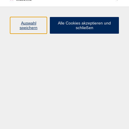
Auswahl
Alle Cookies akzeptieren und
speichern
schließen
Workshop: Schnittzeichenkurs - Rock
Sa. 17.10.2026 09:30
Würzburg
zurück zur Übersicht
Impressum
AGBs
Datenschutzerklärung