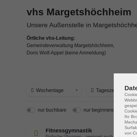
vhs Margetshöchheim
Unsere Außenstelle in Margetshöchh
Örtliche vhs-Leitung:
Gemeindeverwaltung Margetshöchheim,
Doris Wolf-Appel (keine Anmeldung)
Dat
Wochentage
Tageszeit
Cookie
Webbr
gespei
nur buchbare
nur beginnende
Cookie
Ihr Br
Mechan
Surfak
Fitnessgymnastik
von Co
Einfache Übungen - geeignet auch für Ältere