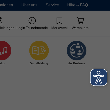
mationen
Über uns
Service
Hilfe & FAQ
leitungen
Login Teilnehmende
Merkzettel
Warenkorb
ltur
Grundbildung
vhs Business