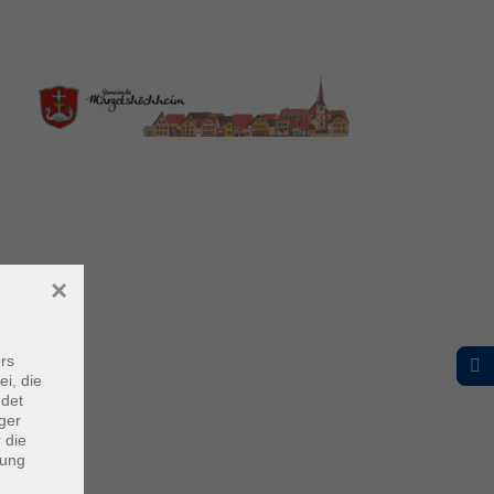
×
rs
ei, die
ndet
ger
 die
dung