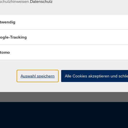
schutzhinweisen.
Datenschutz
Mo. 28.09.2026 18:40
twendig
Margetshöchheim
ogle-Tracking
tomo
Auswahl speichern
Alle Cookies akzeptieren und schl
Impressum
AGBs
Datenschutzerklärung
Barrier