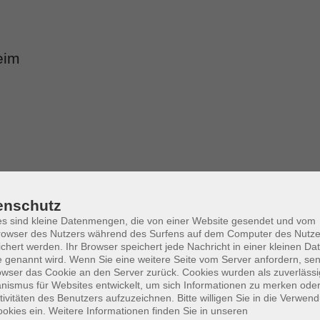
eim
enschutz
Ort
Dozent
s sind kleine Datenmengen, die von einer Website gesendet und vom
owser des Nutzers während des Surfens auf dem Computer des Nutze
chert werden. Ihr Browser speichert jede Nachricht in einer kleinen Dat
Datum aufsteigend
 genannt wird. Wenn Sie eine weitere Seite vom Server anfordern, se
owser das Cookie an den Server zurück. Cookies wurden als zuverlässi
ismus für Websites entwickelt, um sich Informationen zu merken oder
tivitäten des Benutzers aufzuzeichnen. Bitte willigen Sie in die Verwen
Mo. 28.09.2026 17:30
okies ein. Weitere Informationen finden Sie in unseren
Margetshöchheim