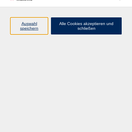
Programm
Auswahl
Alle Cookies akzeptieren und
speichern
schließen
Digitale Angebote
Gesellschaft
Beruf
Sprachen
Gesundheit
Kultur
Grundbildung
vhs Business
vhs Würzburg & Umgebung e. V.