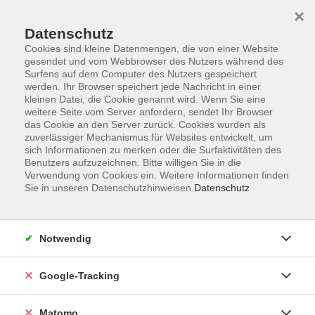
×
Datenschutz
Cookies sind kleine Datenmengen, die von einer Website
gesendet und vom Webbrowser des Nutzers während des
Surfens auf dem Computer des Nutzers gespeichert
Skip to main content
werden. Ihr Browser speichert jede Nachricht in einer
kleinen Datei, die Cookie genannt wird. Wenn Sie eine
weitere Seite vom Server anfordern, sendet Ihr Browser
Der Kurs konnte nicht gefunden werden.
das Cookie an den Server zurück. Cookies wurden als
zuverlässiger Mechanismus für Websites entwickelt, um
sich Informationen zu merken oder die Surfaktivitäten des
Benutzers aufzuzeichnen. Bitte willigen Sie in die
Verwendung von Cookies ein. Weitere Informationen finden
Sie in unseren Datenschutzhinweisen.
Datenschutz
Impressum
AGBs
Datenschutzerklärung
Notwendig
Barrierefreiheitserklärung
Widerrufsbelehrung
Google-Tracking
Widerruf
Matomo