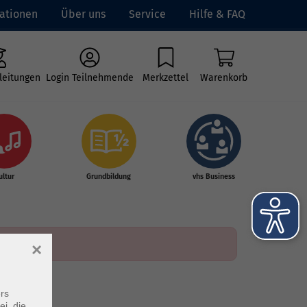
ationen
Über uns
Service
Hilfe & FAQ
leitungen
Login Teilnehmende
Merkzettel
Warenkorb
ultur
Grundbildung
vhs Business
×
rs
ei, die