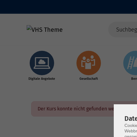
Skip to main content
Digitale Angebote
Gesellschaft
Ber
Der Kurs konnte nicht gefunden werden.
Dat
Cookie
Webbr
gespei