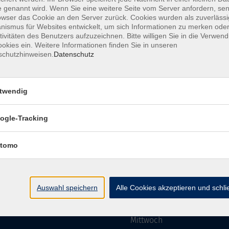
 genannt wird. Wenn Sie eine weitere Seite vom Server anfordern, se
owser das Cookie an den Server zurück. Cookies wurden als zuverlässi
ismus für Websites entwickelt, um sich Informationen zu merken oder
Impressum
AGBs
Datenschutzerklärung
Barriere
tivitäten des Benutzers aufzuzeichnen. Bitte willigen Sie in die Verwen
okies ein. Weitere Informationen finden Sie in unseren
schutzhinweisen.
Datenschutz
twendig
mgebung e. V.
Öffnungszeiten
ogle-Tracking
tomo
Montag
rg.de
Dienstag
Auswahl speichern
Alle Cookies akzeptieren und schl
Mittwoch