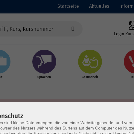
Startseite
Aktuelles
Inform
Login Kurs
uf
Sprachen
Gesundheit
K
enschutz
s sind kleine Datenmengen, die von einer Website gesendet und vom
owser des Nutzers während des Surfens auf dem Computer des Nutze
chert werden. Ihr Browser speichert jede Nachricht in einer kleinen Dat