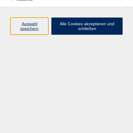
Programm
Auswahl
Alle Cookies akzeptieren und
speichern
schließen
Digitale Angebote
Gesellschaft
Beruf
Sprachen
Gesundheit
Kultur
Grundbildung
vhs Business
vhs Würzburg & Umgebung e. V.