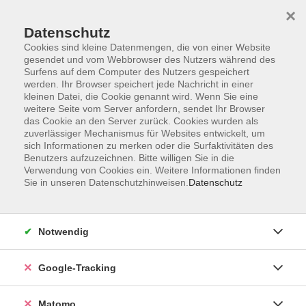
×
Datenschutz
Cookies sind kleine Datenmengen, die von einer Website
gesendet und vom Webbrowser des Nutzers während des
Surfens auf dem Computer des Nutzers gespeichert
Skip to main content
werden. Ihr Browser speichert jede Nachricht in einer
kleinen Datei, die Cookie genannt wird. Wenn Sie eine
weitere Seite vom Server anfordern, sendet Ihr Browser
Der Kurs konnte nicht gefunden werden.
das Cookie an den Server zurück. Cookies wurden als
zuverlässiger Mechanismus für Websites entwickelt, um
sich Informationen zu merken oder die Surfaktivitäten des
Benutzers aufzuzeichnen. Bitte willigen Sie in die
Verwendung von Cookies ein. Weitere Informationen finden
Sie in unseren Datenschutzhinweisen.
Datenschutz
Impressum
AGBs
Datenschutzerklärung
Notwendig
Barrierefreiheitserklärung
Widerrufsbelehrung
Google-Tracking
Widerruf
Matomo