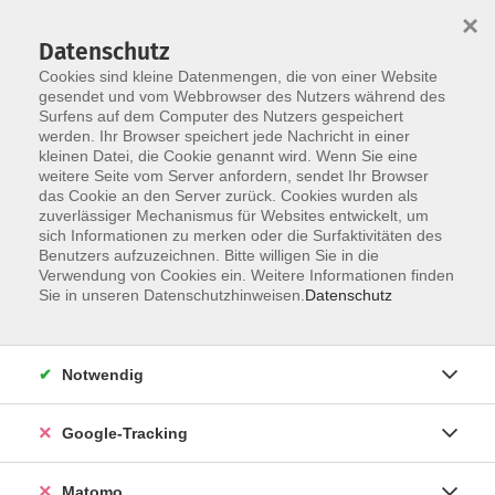
×
Datenschutz
Cookies sind kleine Datenmengen, die von einer Website
gesendet und vom Webbrowser des Nutzers während des
Surfens auf dem Computer des Nutzers gespeichert
Skip to main content
werden. Ihr Browser speichert jede Nachricht in einer
kleinen Datei, die Cookie genannt wird. Wenn Sie eine
weitere Seite vom Server anfordern, sendet Ihr Browser
das Cookie an den Server zurück. Cookies wurden als
zuverlässiger Mechanismus für Websites entwickelt, um
sich Informationen zu merken oder die Surfaktivitäten des
Benutzers aufzuzeichnen. Bitte willigen Sie in die
Ergebnisse filtern
Verwendung von Cookies ein. Weitere Informationen finden
Sie in unseren Datenschutzhinweisen.
Datenschutz
mehr laden
Notwendig
Wege der Veränderung – ein Spaziergang zu
Klimaschutz und Klimaanpassung in Würzburg
Google-Tracking
Di. 15.09.2026 17:00
Treffpunkt:, siehe Kursbeschreibung
Matomo