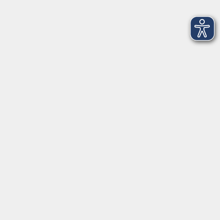
Bauch-Beine-Po & Co.
Mo. 21.09.2026 17:30
Würzburg
Italienisch B1 Konversation
Mo. 21.09.2026 17:30
Würzburg
Latein: Vorbereitung auf das Latinum