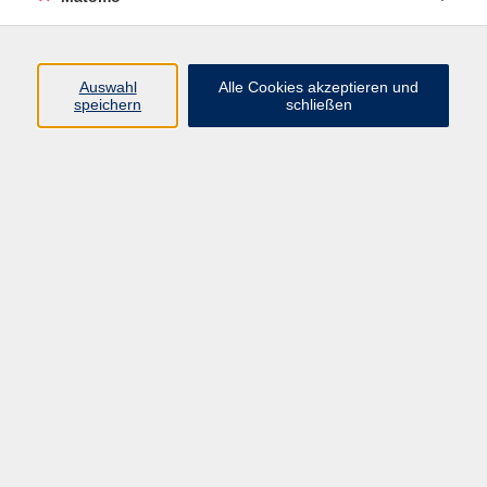
Online-Kurs: Geführte Morgenmeditation
Auswahl
Alle Cookies akzeptieren und
speichern
schließen
Mi. 14.10.2026 08:00
Online-Seminar, Zoom-Meeting 14 neu
Smartphone- und Tablet-Kurse für Einsteiger
und Ältere: Grundlagen
Mi. 14.10.2026 13:00
Würzburg
Stricken für Anfängerinnen und Anfänger