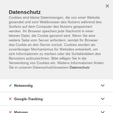
×
Datenschutz
Cookies sind kleine Datenmengen, die von einer Website
gesendet und vom Webbrowser des Nutzers während des
Surfens auf dem Computer des Nutzers gespeichert
Skip to main content
werden. Ihr Browser speichert jede Nachricht in einer
kleinen Datei, die Cookie genannt wird. Wenn Sie eine
weitere Seite vom Server anfordern, sendet Ihr Browser
das Cookie an den Server zurück. Cookies wurden als
zuverlässiger Mechanismus für Websites entwickelt, um
sich Informationen zu merken oder die Surfaktivitäten des
Benutzers aufzuzeichnen. Bitte willigen Sie in die
Ergebnisse filtern
Verwendung von Cookies ein. Weitere Informationen finden
Sie in unseren Datenschutzhinweisen.
Datenschutz
mehr laden
Notwendig
Nähen für Fortgeschrittene
Google-Tracking
Di. 13.10.2026 19:45
Waldbüttelbrunn
Matomo