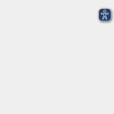
Einstellungen
Do. 22.10.2026 19:00
Online-Seminar, kein Präsenzunterricht
Pionierinnen der Naturwissenschaften
Do. 22.10.2026 19:00
Online-Seminar, kein Präsenzunterricht
Bauchtanz
Do. 22.10.2026 19:00
Gerbrunn