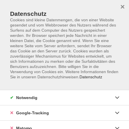
×
Datenschutz
Cookies sind kleine Datenmengen, die von einer Website
gesendet und vom Webbrowser des Nutzers während des
Surfens auf dem Computer des Nutzers gespeichert
Skip to main content
werden. Ihr Browser speichert jede Nachricht in einer
kleinen Datei, die Cookie genannt wird. Wenn Sie eine
weitere Seite vom Server anfordern, sendet Ihr Browser
das Cookie an den Server zurück. Cookies wurden als
zuverlässiger Mechanismus für Websites entwickelt, um
sich Informationen zu merken oder die Surfaktivitäten des
Benutzers aufzuzeichnen. Bitte willigen Sie in die
Ergebnisse filtern
Verwendung von Cookies ein. Weitere Informationen finden
Sie in unseren Datenschutzhinweisen.
Datenschutz
mehr laden
Notwendig
Pilates
Google-Tracking
Mi. 23.09.2026 18:15
Güntersleben
Matomo