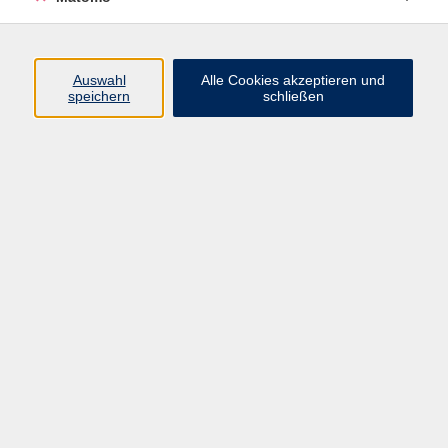
Pilates Basics und Mittelstufe
Auswahl
Alle Cookies akzeptieren und
speichern
schließen
Mi. 23.09.2026 18:15
Würzburg
Die Schönheit der Mathematik
Mi. 23.09.2026 18:30
Würzburg
Online-Kurs: Pilates und Rückentraining
Mi. 23.09.2026 18:30