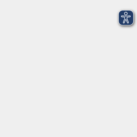
Do. 24.09.2026 19:30
Würzburg
Yoga für Wohlbefinden und Beweglichkeit
Do. 24.09.2026 19:30
Rottendorf
Modern Linedance - Basis
Do. 24.09.2026 19:30
Gerbrunn