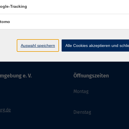
ogle-Tracking
tomo
Impressum
AGBs
Datenschutzerklärung
Barriere
Auswahl speichern
Alle Cookies akzeptieren und schl
mgebung e. V.
Öffnungszeiten
Montag
rg.de
Dienstag