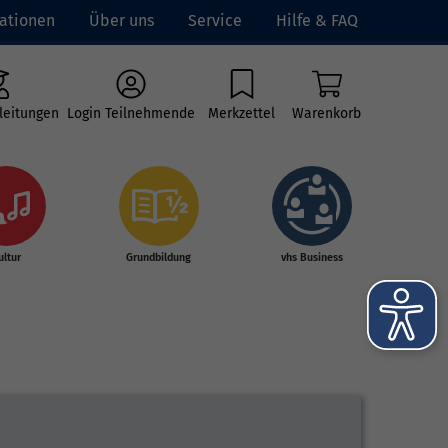
ationen
Über uns
Service
Hilfe & FAQ
leitungen
Login Teilnehmende
Merkzettel
Warenkorb
ultur
Grundbildung
vhs Business