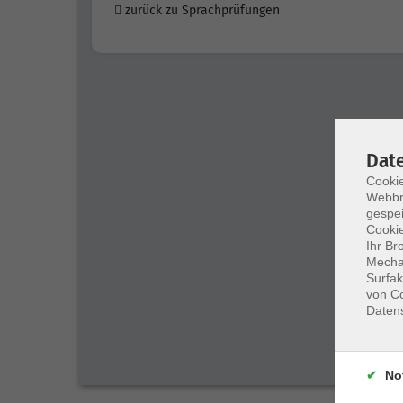
zurück zu Sprachprüfungen
Dat
Cookie
Webbr
gespei
Cookie
Ihr Br
Mechan
Surfak
von Co
Daten
No