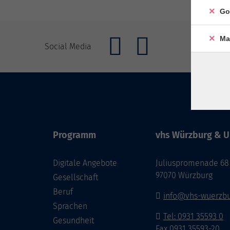
Go
Ma
Social Media
Programm
vhs Würzburg & U
Digitale Angebote
Juliuspromenade 68
97070 Würzburg
Gesellschaft
Beruf
info@vhs-wuerzbu
Sprachen
Tel: 0931 35593 0
Gesundheit
Fax 0931 35593-20