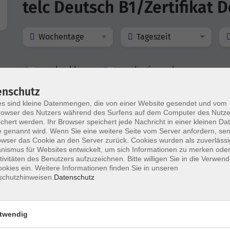
telc Deutsch B1/Zertifikat 
Wochentage
Tageszeit
nur buchbare
nur beginnende
enschutz
s sind kleine Datenmengen, die von einer Website gesendet und vom
Deutsch B1 Prüfungsvorbereitung (telc)
owser des Nutzers während des Surfens auf dem Computer des Nutze
chert werden. Ihr Browser speichert jede Nachricht in einer kleinen Dat
 genannt wird. Wenn Sie eine weitere Seite vom Server anfordern, se
owser das Cookie an den Server zurück. Cookies wurden als zuverlässi
ismus für Websites entwickelt, um sich Informationen zu merken oder
Prüfung: telc Deutsch B1/Zertifikat Deuts
tivitäten des Benutzers aufzuzeichnen. Bitte willigen Sie in die Verwen
okies ein. Weitere Informationen finden Sie in unseren
schutzhinweisen.
Datenschutz
twendig