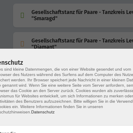
Gesellschaftstanz für Paare - Tanzkreis Le
"Smaragd"
Gesellschaftstanz für Paare - Tanzkreis Le
"Diamant"
enschutz
Gesellschaftstanz für Paare - Grundkurs f
s sind kleine Datenmengen, die von einer Website gesendet und vom
owser des Nutzers während des Surfens auf dem Computer des Nutze
Anfängerinnen und Anfänger
chert werden. Ihr Browser speichert jede Nachricht in einer kleinen Dat
 genannt wird. Wenn Sie eine weitere Seite vom Server anfordern, se
owser das Cookie an den Server zurück. Cookies wurden als zuverlässi
ismus für Websites entwickelt, um sich Informationen zu merken oder
Gesellschaftstanz für Paare - Tanzkreis Le
tivitäten des Benutzers aufzuzeichnen. Bitte willigen Sie in die Verwen
"Rubin"
okies ein. Weitere Informationen finden Sie in unseren
schutzhinweisen.
Datenschutz
Gesellschaftstanz für Paare - Tanzkreis Le
"Opal"