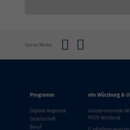
Social Media
Programm
vhs Würzburg & U
Digitale Angebote
Juliuspromenade 68
97070 Würzburg
Gesellschaft
Beruf
info@vhs-wuerzbu