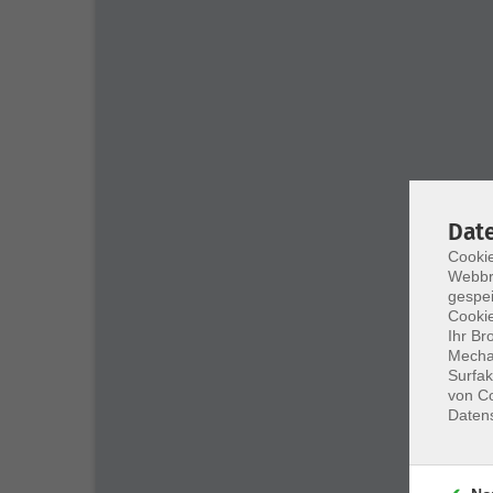
Dat
Cookie
Webbr
gespei
Cookie
Ihr Br
Mechan
Surfak
von Co
Daten