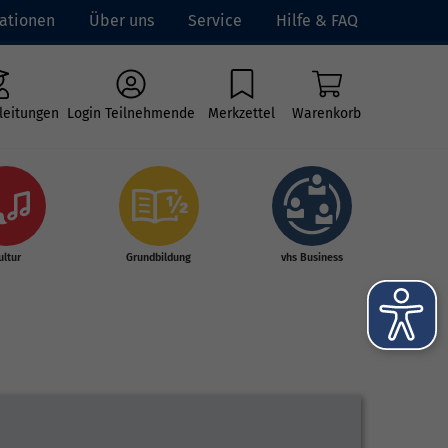
ationen
Über uns
Service
Hilfe & FAQ
leitungen
Login Teilnehmende
Merkzettel
Warenkorb
ultur
Grundbildung
vhs Business