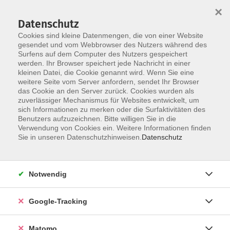
×
Datenschutz
Cookies sind kleine Datenmengen, die von einer Website
gesendet und vom Webbrowser des Nutzers während des
Surfens auf dem Computer des Nutzers gespeichert
Skip to main content
werden. Ihr Browser speichert jede Nachricht in einer
kleinen Datei, die Cookie genannt wird. Wenn Sie eine
weitere Seite vom Server anfordern, sendet Ihr Browser
das Cookie an den Server zurück. Cookies wurden als
zuverlässiger Mechanismus für Websites entwickelt, um
sich Informationen zu merken oder die Surfaktivitäten des
Benutzers aufzuzeichnen. Bitte willigen Sie in die
Verwendung von Cookies ein. Weitere Informationen finden
Sie in unseren Datenschutzhinweisen.
Datenschutz
7 Kurse
Notwendig
zurück zu Kunsthandwerk & Do It Yourself
Google-Tracking
Feste & Dekoration
Matomo