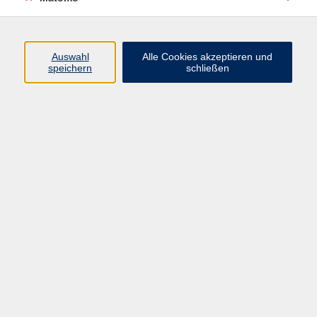
Programm
Auswahl
Alle Cookies akzeptieren und
speichern
schließen
Digitale Angebote
Gesellschaft
Beruf
Sprachen
Gesundheit
Kultur
Grundbildung
vhs Business
vhs Würzburg & Umgebung e. V.