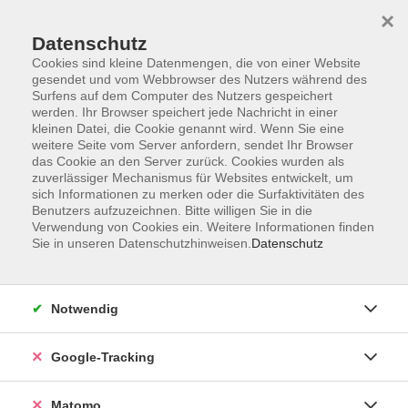
×
Datenschutz
Cookies sind kleine Datenmengen, die von einer Website
gesendet und vom Webbrowser des Nutzers während des
Surfens auf dem Computer des Nutzers gespeichert
Skip to main content
werden. Ihr Browser speichert jede Nachricht in einer
kleinen Datei, die Cookie genannt wird. Wenn Sie eine
weitere Seite vom Server anfordern, sendet Ihr Browser
Der Kurs konnte nicht gefunden werden.
das Cookie an den Server zurück. Cookies wurden als
zuverlässiger Mechanismus für Websites entwickelt, um
sich Informationen zu merken oder die Surfaktivitäten des
Benutzers aufzuzeichnen. Bitte willigen Sie in die
Verwendung von Cookies ein. Weitere Informationen finden
Sie in unseren Datenschutzhinweisen.
Datenschutz
Impressum
AGBs
Datenschutzerklärung
Notwendig
Barrierefreiheitserklärung
Widerrufsbelehrung
Google-Tracking
Widerruf
Matomo