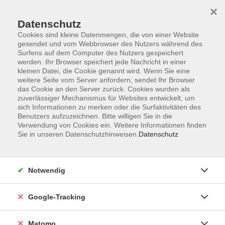
×
Datenschutz
Cookies sind kleine Datenmengen, die von einer Website
gesendet und vom Webbrowser des Nutzers während des
Surfens auf dem Computer des Nutzers gespeichert
Skip to main content
werden. Ihr Browser speichert jede Nachricht in einer
kleinen Datei, die Cookie genannt wird. Wenn Sie eine
weitere Seite vom Server anfordern, sendet Ihr Browser
das Cookie an den Server zurück. Cookies wurden als
zuverlässiger Mechanismus für Websites entwickelt, um
sich Informationen zu merken oder die Surfaktivitäten des
Benutzers aufzuzeichnen. Bitte willigen Sie in die
Verwendung von Cookies ein. Weitere Informationen finden
Sie in unseren Datenschutzhinweisen.
Datenschutz
327 Kurse
Notwendig
Kurse nach Themen
Google-Tracking
Gedächtnis, Strategie & Taktik - Training für
5
Ihr Gehirn
Matomo