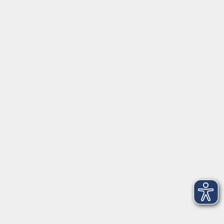
Vorsicht Abzocke! – So schützen Sie sich
vor den häufigsten Betrugsmaschen
Do. 01.10.2026 17:00
Würzburg
Privat gebrauchte Immobilien erfolgreich
kaufen - Der sichere Weg zum eigenen
Zuhause
Do. 01.10.2026 18:00
Würzburg
mehr laden